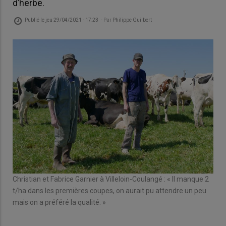
d’herbe.
Publié le
jeu 29/04/2021 - 17:23
- Par
Philippe Guilbert
Flo
Christian et Fabrice Garnier à Villeloin-Coulangé : « Il manque 2
t/ha dans les premières coupes, on aurait pu attendre un peu
mais on a préféré la qualité. »