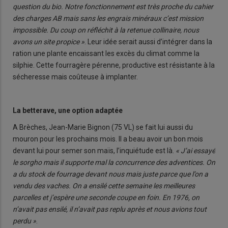
question du bio. Notre fonctionnement est très proche du cahier
des charges AB mais sans les engrais minéraux c’est mission
impossible. Du coup on réfléchit à la retenue collinaire, nous
avons un site propice »
. Leur idée serait aussi d’intégrer dans la
ration une plante encaissant les excès du climat comme la
silphie. Cette fourragère pérenne, productive est résistante à la
sécheresse mais coûteuse à implanter.
La betterave, une option adaptée
A Brèches, Jean-Marie Bignon (75 VL) se fait lui aussi du
mouron pour les prochains mois. Il a beau avoir un bon mois
devant lui pour semer son maïs, l’inquiétude est là.
« J’ai essayé
le sorgho mais il supporte mal la concurrence des adventices. On
a du stock de fourrage devant nous mais juste parce que l’on a
vendu des vaches. On a ensilé cette semaine les meilleures
parcelles et j’espère une seconde coupe en foin. En 1976, on
n’avait pas ensilé, il n’avait pas replu après et nous avions tout
perdu »
.