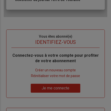
Sous-
Vous êtes abonné(e)
titre
TITRE
IDENTIFIEZ-VOUS
Body
Connectez-vous à votre compte pour profiter
de votre abonnement
Lien
Créer un nouveau compte
"Créer
Lien
Réinitialiser votre mot de passe
un
"Réinitialiser
Lien
nouveau
votre
Je me connecte
"Je
compte"
mot
me
de
connecte"
passe"