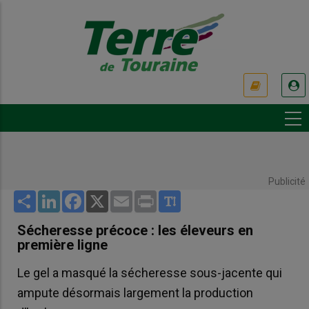
Aller
au
contenu
principal
USER
ACCOUNT
MENU
Publicité
Share
LinkedIn
Facebook
X
Email
Print
Sécheresse précoce : les éleveurs en
première ligne
Le gel a masqué la sécheresse sous-jacente qui
ampute désormais largement la production