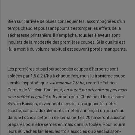
Bien sûr l’arrivée de pluies conséquentes, accompagnées d’un
temps chaud et poussant pourrait estomper les effets de la
sécheresse printanière. Il n’empêche, tous les éleveurs sont
inquiets de la modestie des premières coupes. Si la qualité est
là, la moitié du volume habituel est souvent portée manquante.
Les premières et parfois secondes coupes d’herbe se sont
soldées par 1,5 à 2 t/ha à chaque fois, mais la troisième coupe
semble hypothétique.
« Il manque 2 t/ ha,
regrette Fabrice
Garnier de Villeloin-Coulangé
, on aurait pu attendre un peu mais
on a préféré la qualité »
. Avec son père Christian et leur associé
Sylvain Baisson, ils viennent d’ensiler en urgence le méteil
fauché, car paradoxalement la météo annonçait un peu d’eau
dans le Lochois cette fin de semaine. Les 20 ha seront aussitôt
préparés pour être semés en maïs dans la foulée. Pour nourrir
leurs 80 vaches laitières, les trois associés du Gaec Baisson-