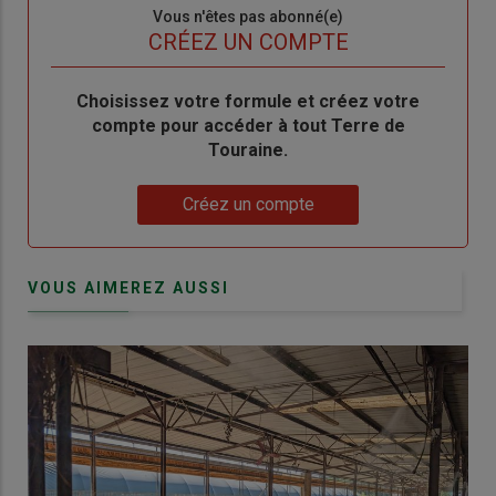
Sous-
Vous n'êtes pas abonné(e)
titre
TITRE
CRÉEZ UN COMPTE
Body
Choisissez votre formule et créez votre
compte pour accéder à tout Terre de
Touraine.
Lien
Créez un compte
VOUS AIMEREZ AUSSI