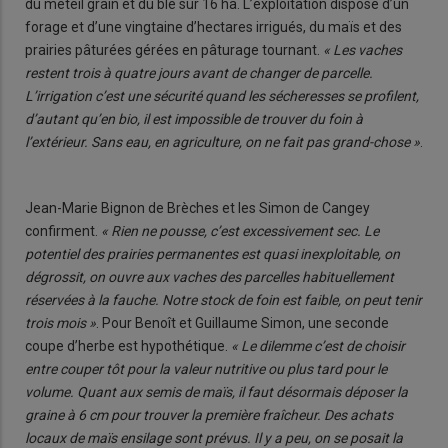
du méteil grain et du blé sur 16 ha. L’exploitation dispose d’un
forage et d’une vingtaine d’hectares irrigués, du maïs et des
prairies pâturées gérées en pâturage tournant.
« Les vaches
restent trois à quatre jours avant de changer de parcelle.
L’irrigation c’est une sécurité quand les sécheresses se profilent,
d’autant qu’en bio, il est impossible de trouver du foin à
l’extérieur. Sans eau, en agriculture, on ne fait pas grand-chose »
.
Jean-Marie Bignon de Brèches et les Simon de Cangey
confirment.
« Rien ne pousse, c’est excessivement sec. Le
potentiel des prairies permanentes est quasi inexploitable, on
dégrossit, on ouvre aux vaches des parcelles habituellement
réservées à la fauche. Notre stock de foin est faible, on peut tenir
trois mois »
. Pour Benoît et Guillaume Simon, une seconde
coupe d’herbe est hypothétique.
« Le dilemme c’est de choisir
entre couper tôt pour la valeur nutritive ou plus tard pour le
volume. Quant aux semis de maïs, il faut désormais déposer la
graine à 6 cm pour trouver la première fraîcheur. Des achats
locaux de maïs ensilage sont prévus. Il y a peu, on se posait la