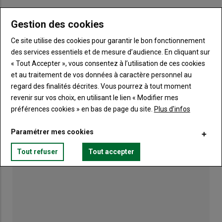
LES PLUS LUS
Gestion des cookies
Ce site utilise des cookies pour garantir le bon fonctionnement
Bouge ton Bled invite la culture à la campagne
des services essentiels et de mesure d’audience. En cliquant sur
« Tout Accepter », vous consentez à l’utilisation de ces cookies
et au traitement de vos données à caractère personnel au
regard des finalités décrites. Vous pourrez à tout moment
Canicule : les éleveurs redoublent d'ingéniosité
revenir sur vos choix, en utilisant le lien « Modifier mes
préférences cookies » en bas de page du site.
Plus d'infos
Paramétrer mes cookies
Tout refuser
Tout accepter