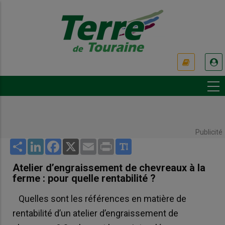
Aller
au
contenu
principal
USER
ACCOUNT
MENU
Publicité
Share
LinkedIn
Facebook
X
Email
Print
Atelier d’engraissement de chevreaux à la
ferme : pour quelle rentabilité ?
Quelles sont les références en matière de
rentabilité d’un atelier d’engraissement de