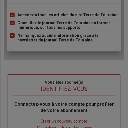
Accédez à tous les articles du site Terre de Touraine
Liste
à
Consultez le journal Terre de Touraine au format
numérique, sur tous les supports
puce
Ne manquez aucune information grâce à la
newsletter du journal Terre de Touraine
Sous-
Vous êtes abonné(e)
titre
TITRE
IDENTIFIEZ-VOUS
Body
Connectez-vous à votre compte pour profiter
de votre abonnement
Lien
Créer un nouveau compte
"Créer
Lien
Réinitialiser votre mot de passe