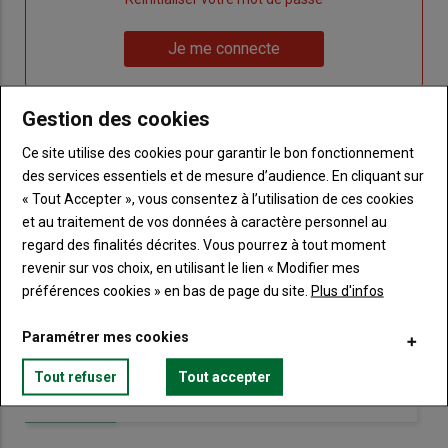
un
"Réinitialiser
Lien
nouveau
votre
Je me connecte
"Je
compte"
mot
me
de
connecte"
passe"
Gestion des cookies
Ce site utilise des cookies pour garantir le bon fonctionnement
Sous-
Vous n'êtes pas abonné(e)
titre
des services essentiels et de mesure d’audience. En cliquant sur
TITRE
CRÉEZ UN COMPTE
« Tout Accepter », vous consentez à l’utilisation de ces cookies
et au traitement de vos données à caractère personnel au
Body
Choisissez votre formule et créez votre
regard des finalités décrites. Vous pourrez à tout moment
compte pour accéder à tout Terre de
revenir sur vos choix, en utilisant le lien « Modifier mes
Touraine.
préférences cookies » en bas de page du site.
Plus d'infos
Lien
Créez un compte
Paramétrer mes cookies
Tout refuser
Tout accepter
VOUS AIMEREZ AUSSI