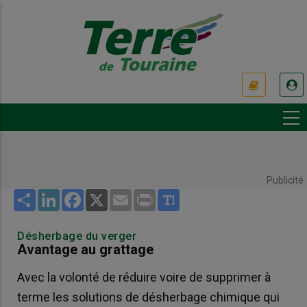
Aller
au
contenu
principal
USER
ACCOUNT
MENU
Publicité
Share
LinkedIn
Facebook
X
Email
Print
Désherbage du verger
Avantage au grattage
Avec la volonté de réduire voire de supprimer à
terme les solutions de désherbage chimique qui