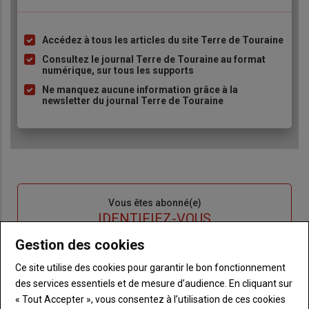
Accédez à tous les articles du site Terre de Touraine
Liste
à
Consultez le journal Terre de Touraine au format
numérique, sur tous les supports
puce
Ne manquez aucune information grâce à la
newsletter du journal Terre de Touraine
Sous-
Vous êtes abonné(e)
titre
TITRE
IDENTIFIEZ-VOUS
Gestion des cookies
Body
Connectez-vous à votre compte pour profiter
Ce site utilise des cookies pour garantir le bon fonctionnement
de votre abonnement
des services essentiels et de mesure d’audience. En cliquant sur
Lien
Créer un nouveau compte
« Tout Accepter », vous consentez à l’utilisation de ces cookies