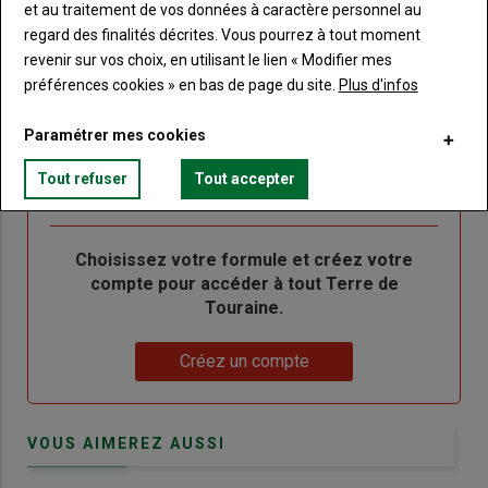
"Créer
Lien
Réinitialiser votre mot de passe
et au traitement de vos données à caractère personnel au
un
"Réinitialiser
regard des finalités décrites. Vous pourrez à tout moment
Lien
nouveau
votre
Je me connecte
revenir sur vos choix, en utilisant le lien « Modifier mes
"Je
compte"
mot
préférences cookies » en bas de page du site.
Plus d'infos
me
de
connecte"
passe"
Paramétrer mes cookies
Sous-
Vous n'êtes pas abonné(e)
Tout refuser
Tout accepter
titre
TITRE
CRÉEZ UN COMPTE
Body
Choisissez votre formule et créez votre
compte pour accéder à tout Terre de
Touraine.
Lien
Créez un compte
VOUS AIMEREZ AUSSI