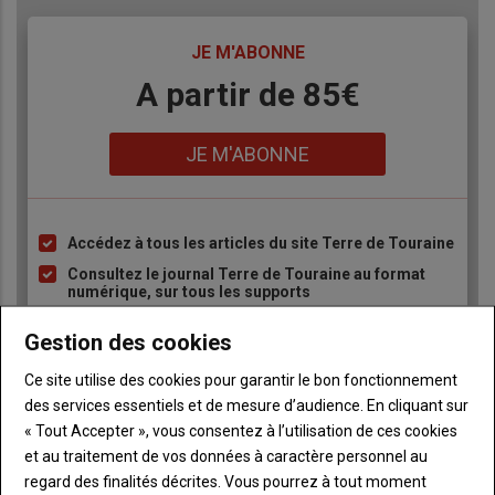
TITRE
JE M'ABONNE
Body
A partir de 85€
Lien
JE M'ABONNE
Accédez à tous les articles du site Terre de Touraine
Liste
à
Consultez le journal Terre de Touraine au format
numérique, sur tous les supports
puce
Ne manquez aucune information grâce à la
Gestion des cookies
newsletter du journal Terre de Touraine
Ce site utilise des cookies pour garantir le bon fonctionnement
des services essentiels et de mesure d’audience. En cliquant sur
« Tout Accepter », vous consentez à l’utilisation de ces cookies
et au traitement de vos données à caractère personnel au
regard des finalités décrites. Vous pourrez à tout moment