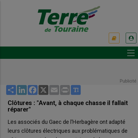
Aller
au
contenu
principal
USER
ACCOUNT
MENU
Publicité
Share
LinkedIn
Facebook
X
Email
Print
Clôtures : "Avant, à chaque chasse il fallait
réparer"
Les associés du Gaec de l’Herbagère ont adapté
leurs clôtures électriques aux problématiques de