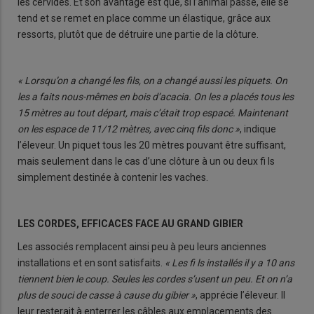
les cervidés. Et son avantage est que, si l’animal passe, elle se
tend et se remet en place comme un élastique, grâce aux
ressorts, plutôt que de détruire une partie de la clôture.
« Lorsqu’on a changé les fils, on a changé aussi les piquets. On
les a faits nous-mêmes en bois d’acacia. On les a placés tous les
15 mètres au tout départ, mais c’était trop espacé. Maintenant
on les espace de 11/12 mètres, avec cinq fils donc »
, indique
l’éleveur. Un piquet tous les 20 mètres pouvant être suffisant,
mais seulement dans le cas d’une clôture à un ou deux fi ls
simplement destinée à contenir les vaches.
LES CORDES, EFFICACES FACE AU GRAND GIBIER
Les associés remplacent ainsi peu à peu leurs anciennes
installations et en sont satisfaits.
« Les fi ls installés il y a 10 ans
tiennent bien le coup. Seules les cordes s’usent un peu. Et on n’a
plus de souci de casse à cause du gibier »
, apprécie l’éleveur. Il
leur resterait à enterrer les câbles aux emplacements des