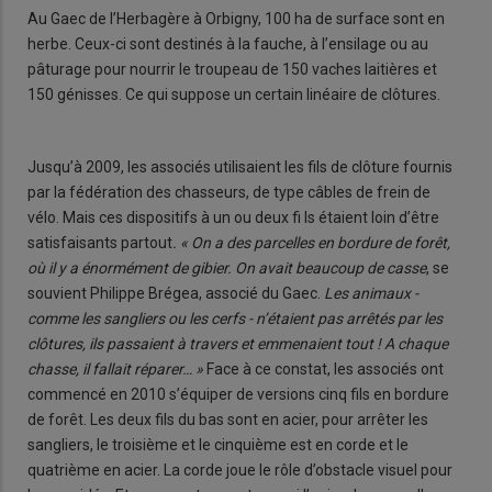
Au Gaec de l’Herbagère à Orbigny, 100 ha de surface sont en
herbe. Ceux-ci sont destinés à la fauche, à l’ensilage ou au
pâturage pour nourrir le troupeau de 150 vaches laitières et
150 génisses. Ce qui suppose un certain linéaire de clôtures.
Jusqu’à 2009, les associés utilisaient les fils de clôture fournis
par la fédération des chasseurs, de type câbles de frein de
vélo. Mais ces dispositifs à un ou deux fi ls étaient loin d’être
satisfaisants partout
. « On a des parcelles en bordure de forêt,
où il y a énormément de gibier. On avait beaucoup de casse
, se
souvient Philippe Brégea, associé du Gaec.
Les animaux -
comme les sangliers ou les cerfs - n’étaient pas arrêtés par les
clôtures, ils passaient à travers et emmenaient tout ! A chaque
chasse, il fallait réparer… »
Face à ce constat, les associés ont
commencé en 2010 s’équiper de versions cinq fils en bordure
de forêt. Les deux fils du bas sont en acier, pour arrêter les
sangliers, le troisième et le cinquième est en corde et le
quatrième en acier. La corde joue le rôle d’obstacle visuel pour