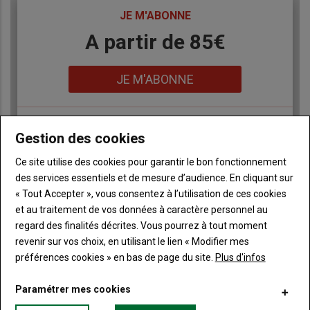
TITRE
JE M'ABONNE
Body
A partir de 85€
Lien
JE M'ABONNE
Accédez à tous les articles du site Terre de Touraine
Gestion des cookies
Liste
à
Consultez le journal Terre de Touraine au format
Ce site utilise des cookies pour garantir le bon fonctionnement
numérique, sur tous les supports
puce
des services essentiels et de mesure d’audience. En cliquant sur
Ne manquez aucune information grâce à la
« Tout Accepter », vous consentez à l’utilisation de ces cookies
newsletter du journal Terre de Touraine
et au traitement de vos données à caractère personnel au
regard des finalités décrites. Vous pourrez à tout moment
revenir sur vos choix, en utilisant le lien « Modifier mes
préférences cookies » en bas de page du site.
Plus d'infos
Paramétrer mes cookies
Sous-
Vous êtes abonné(e)
titre