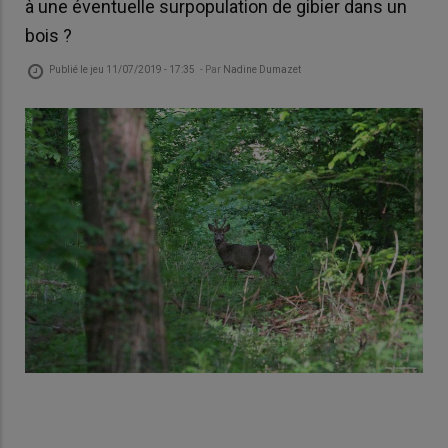
à une éventuelle surpopulation de gibier dans un
bois ?
Publié le
jeu 11/07/2019 - 17:35
- Par
Nadine Dumazet
Un 
chev