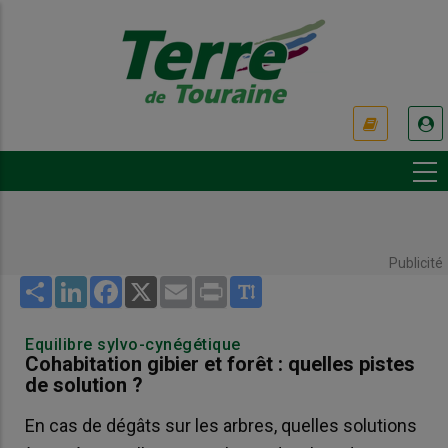
Aller
au
contenu
principal
USER
ACCOUNT
MENU
Publicité
Share
LinkedIn
Facebook
X
Email
Print
Equilibre sylvo-cynégétique
Cohabitation gibier et forêt : quelles pistes
de solution ?
En cas de dégâts sur les arbres, quelles solutions