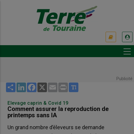
Aller
au
contenu
principal
USER
ACCOUNT
MENU
Publicité
Share
LinkedIn
Facebook
X
Email
Print
Elevage caprin & Covid 19
Comment assurer la reproduction de
printemps sans IA
Un grand nombre d’éleveurs se demande