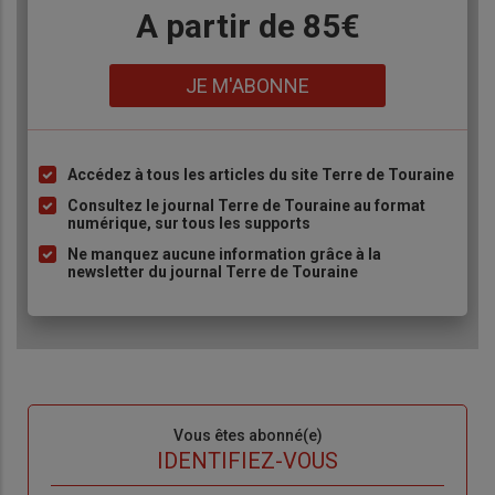
Body
A partir de 85€
Lien
JE M'ABONNE
Accédez à tous les articles du site Terre de Touraine
Liste
à
Consultez le journal Terre de Touraine au format
numérique, sur tous les supports
puce
Ne manquez aucune information grâce à la
newsletter du journal Terre de Touraine
Sous-
Vous êtes abonné(e)
titre
TITRE
IDENTIFIEZ-VOUS