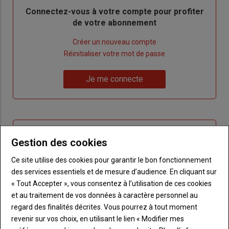
Body
Connectez-vous à votre compte pour profiter
de votre abonnement
Lien
Créer un nouveau compte
"Créer
Lien
Réinitialiser votre mot de passe
un
"Réinitialiser
Lien
nouveau
votre
Je me connecte
"Je
compte"
mot
me
de
connecte"
passe"
Sous-
Vous n'êtes pas abonné(e)
Gestion des cookies
titre
TITRE
CRÉEZ UN COMPTE
Ce site utilise des cookies pour garantir le bon fonctionnement
des services essentiels et de mesure d’audience. En cliquant sur
Body
Choisissez votre formule et créez votre
« Tout Accepter », vous consentez à l’utilisation de ces cookies
compte pour accéder à tout Terre de
et au traitement de vos données à caractère personnel au
Touraine.
regard des finalités décrites. Vous pourrez à tout moment
Lien
revenir sur vos choix, en utilisant le lien « Modifier mes
Créez un compte