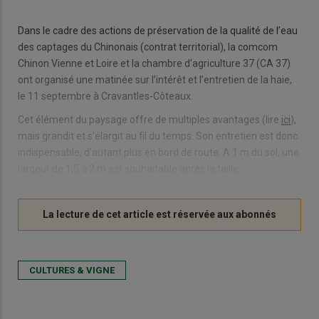
Dans le cadre des actions de préservation de la qualité de l’eau
des captages du Chinonais (contrat territorial), la comcom
Chinon Vienne et Loire et la chambre d’agriculture 37 (CA 37)
ont organisé une matinée sur l’intérêt et l’entretien de la haie,
le 11 septembre à Cravantles-Côteaux.
Cet élément du paysage offre de multiples avantages (lire
ici
),
mais grandit et s’élargit au fil du temps. Son entretien est donc
indispensable, d’autant plus en bord de route. A 1 m du sol, une
largeur de 1,5 à 2 m est souhaitable après la taille.
CULTURES & VIGNE