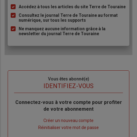
Accédez à tous les articles du site Terre de Touraine
Liste
à
Consultez le journal Terre de Touraine au format
numérique, sur tous les supports
puce
Ne manquez aucune information grâce à la
newsletter du journal Terre de Touraine
Sous-
Vous êtes abonné(e)
titre
TITRE
IDENTIFIEZ-VOUS
Body
Connectez-vous à votre compte pour profiter
de votre abonnement
Lien
Créer un nouveau compte
"Créer
Lien
Réinitialiser votre mot de passe
un
"Réinitialiser