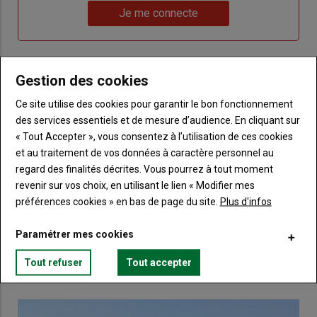
Lien
nouveau
votre
Je me connecte
"Je
compte"
mot
me
de
connecte"
passe"
Gestion des cookies
Sous-
Vous n'êtes pas abonné(e)
titre
TITRE
CRÉEZ UN COMPTE
Ce site utilise des cookies pour garantir le bon fonctionnement
des services essentiels et de mesure d’audience. En cliquant sur
« Tout Accepter », vous consentez à l’utilisation de ces cookies
Body
Choisissez votre formule et créez votre
et au traitement de vos données à caractère personnel au
compte pour accéder à tout Terre de
regard des finalités décrites. Vous pourrez à tout moment
Touraine.
revenir sur vos choix, en utilisant le lien « Modifier mes
préférences cookies » en bas de page du site.
Plus d'infos
Lien
Créez un compte
Paramétrer mes cookies
Tout refuser
Tout accepter
VOUS AIMEREZ AUSSI