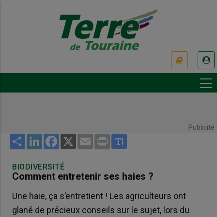
Aller
au
contenu
principal
USER
ACCOUNT
MENU
Publicité
Share
LinkedIn
Facebook
X
Email
Print
BIODIVERSITÉ
Comment entretenir ses haies ?
Une haie, ça s’entretient ! Les agriculteurs ont
glané de précieux conseils sur le sujet, lors du