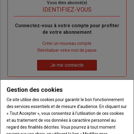
Sous-
Vous êtes abonné(e)
titre
TITRE
IDENTIFIEZ-VOUS
Body
Connectez-vous à votre compte pour profiter
de votre abonnement
Lien
Créer un nouveau compte
"Créer
Lien
Réinitialiser votre mot de passe
un
"Réinitialiser
Lien
nouveau
votre
Je me connecte
"Je
compte"
mot
me
de
connecte"
passe"
Gestion des cookies
Sous-
Vous n'êtes pas abonné(e)
Ce site utilise des cookies pour garantir le bon fonctionnement
titre
TITRE
CRÉEZ UN COMPTE
des services essentiels et de mesure d’audience. En cliquant sur
« Tout Accepter », vous consentez à l’utilisation de ces cookies
Body
Choisissez votre formule et créez votre
et au traitement de vos données à caractère personnel au
compte pour accéder à tout Terre de
regard des finalités décrites. Vous pourrez à tout moment
Touraine.
revenir sur vos choix, en utilisant le lien « Modifier mes