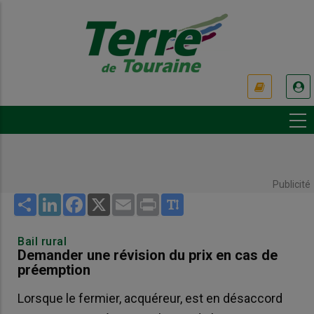
Aller
au
contenu
principal
USER
ACCOUNT
MENU
Publicité
Share
LinkedIn
Facebook
X
Email
Print
Bail rural
Demander une révision du prix en cas de
préemption
Lorsque le fermier, acquéreur, est en désaccord