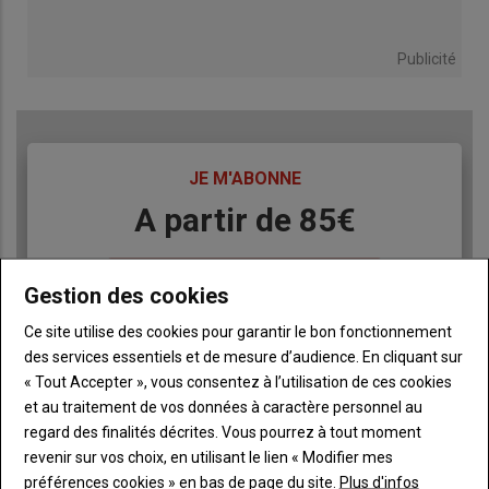
Publicité
TITRE
JE M'ABONNE
Body
A partir de 85€
Lien
JE M'ABONNE
Gestion des cookies
Ce site utilise des cookies pour garantir le bon fonctionnement
des services essentiels et de mesure d’audience. En cliquant sur
Accédez à tous les articles du site Terre de Touraine
Liste
« Tout Accepter », vous consentez à l’utilisation de ces cookies
à
Consultez le journal Terre de Touraine au format
et au traitement de vos données à caractère personnel au
numérique, sur tous les supports
puce
regard des finalités décrites. Vous pourrez à tout moment
Ne manquez aucune information grâce à la
revenir sur vos choix, en utilisant le lien « Modifier mes
newsletter du journal Terre de Touraine
préférences cookies » en bas de page du site.
Plus d'infos