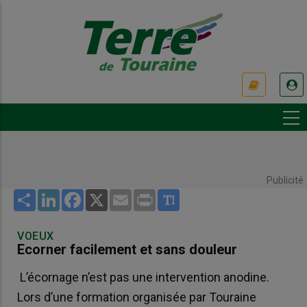
Aller
au
contenu
principal
USER
ACCOUNT
MENU
Publicité
Share
LinkedIn
Facebook
X
Email
Print
VOEUX
Ecorner facilement et sans douleur
L’écornage n’est pas une intervention anodine.
Lors d’une formation organisée par Touraine