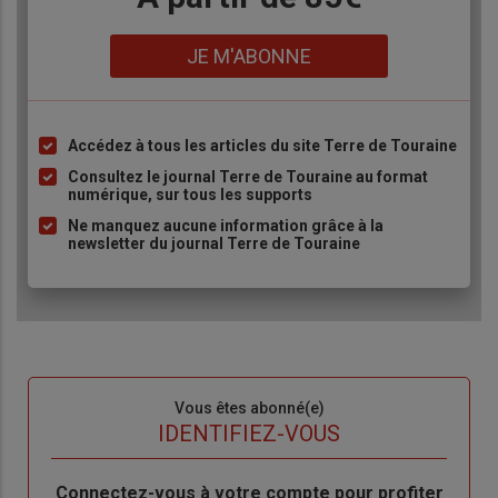
Lien
JE M'ABONNE
Accédez à tous les articles du site Terre de Touraine
Liste
à
Consultez le journal Terre de Touraine au format
numérique, sur tous les supports
puce
Ne manquez aucune information grâce à la
newsletter du journal Terre de Touraine
Sous-
Vous êtes abonné(e)
titre
TITRE
IDENTIFIEZ-VOUS
Body
Connectez-vous à votre compte pour profiter