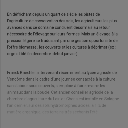
En défrichant depuis un quart de siècle les pistes de
l’agriculture de conservation des sols, les agriculteurs les plus
avancés dans ce domaine concluent désormais au retour
nécessaire de l’élevage sur leurs fermes. Mais un élevage à la
pression légère se traduisant par une gestion opportuniste de
l’offre biomasse ; les couverts et les cultures à déprimer (ex :
orge et blé fin décembre-début janvier).
Franck Baechler, intervenant récemment au lycée agricole de
Vendôme dans le cadre d’une journée consacrée à la culture
sans labour sous couverts, s’emploie à faire revenir les
animaux dans la boucle. Cet ancien conseiller agricole de la
chambre d’agriculture du Loir-et-Cher s’est installé en Sologne
l’an dernier, sur des sols hydromorphes acides, à 1 % de
matière organique, des terrains très séchants l’été.