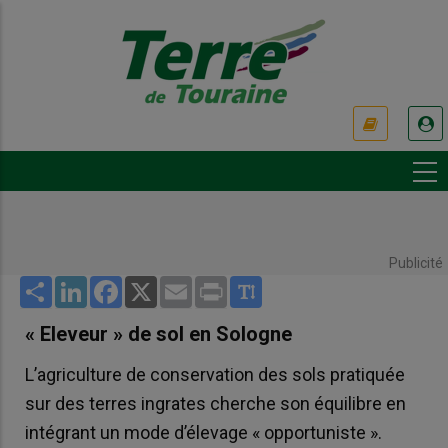
Aller
au
contenu
principal
USER
ACCOUNT
MENU
Publicité
Share
LinkedIn
Facebook
X
Email
Print
« Eleveur » de sol en Sologne
L’agriculture de conservation des sols pratiquée
sur des terres ingrates cherche son équilibre en
intégrant un mode d’élevage « opportuniste ».