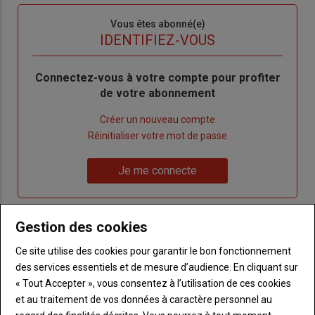
Sous-
Vous êtes abonné(e)
titre
TITRE
IDENTIFIEZ-VOUS
Body
Connectez-vous à votre compte pour profiter
de votre abonnement
Lien
Créer un nouveau compte
"Créer
Lien
Réinitialiser votre mot de passe
un
"Réinitialiser
Lien
nouveau
votre
Je me connecte
"Je
compte"
mot
me
de
connecte"
passe"
Gestion des cookies
Sous-
Vous n'êtes pas abonné(e)
Ce site utilise des cookies pour garantir le bon fonctionnement
titre
TITRE
CRÉEZ UN COMPTE
des services essentiels et de mesure d’audience. En cliquant sur
« Tout Accepter », vous consentez à l’utilisation de ces cookies
et au traitement de vos données à caractère personnel au
Body
Choisissez votre formule et créez votre