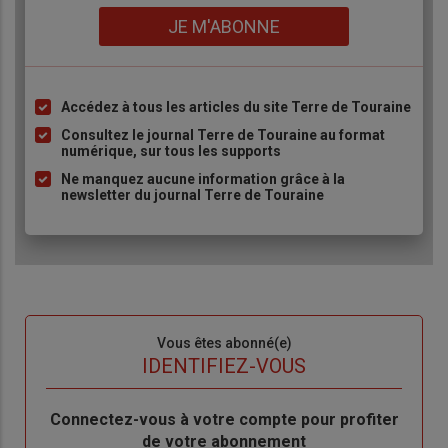
Lien
JE M'ABONNE
Accédez à tous les articles du site Terre de Touraine
Liste
à
Consultez le journal Terre de Touraine au format
numérique, sur tous les supports
puce
Ne manquez aucune information grâce à la
newsletter du journal Terre de Touraine
Sous-
Vous êtes abonné(e)
titre
TITRE
IDENTIFIEZ-VOUS
Body
Connectez-vous à votre compte pour profiter
de votre abonnement