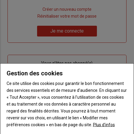
Lien
Créer un nouveau compte
"Créer
Lien
Réinitialiser votre mot de passe
un
"Réinitialiser
Lien
nouveau
votre
Je me connecte
"Je
compte"
mot
me
de
connecte"
passe"
Sous-
Vous n'êtes pas abonné(e)
titre
TITRE
CRÉEZ UN COMPTE
Gestion des cookies
Ce site utilise des cookies pour garantir le bon fonctionnement
Body
Choisissez votre formule et créez votre
des services essentiels et de mesure d’audience. En cliquant sur
compte pour accéder à tout Terre de
« Tout Accepter », vous consentez à l’utilisation de ces cookies
Touraine.
et au traitement de vos données à caractère personnel au
regard des finalités décrites. Vous pourrez à tout moment
Lien
Créez un compte
revenir sur vos choix, en utilisant le lien « Modifier mes
préférences cookies » en bas de page du site.
Plus d'infos