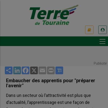
Aller
au
contenu
principal
USER
ACCOUNT
MENU
Publicité
Share
LinkedIn
Facebook
X
Email
Print
Embaucher des apprentis pour "préparer
l'avenir"
Dans un secteur où l’attractivité est plus que
d’actualité, l’apprentissage est une façon de