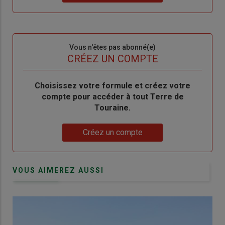
"Je
compte"
mot
me
de
connecte"
passe"
Sous-
Vous n'êtes pas abonné(e)
titre
TITRE
CRÉEZ UN COMPTE
Body
Choisissez votre formule et créez votre
compte pour accéder à tout Terre de
Touraine.
Lien
Créez un compte
VOUS AIMEREZ AUSSI