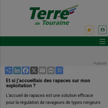
Aller
au
contenu
principal
USER
ACCOUNT
MENU
Publicité
Share
LinkedIn
Facebook
X
Email
Print
Et si j’accueillais des rapaces sur mon
exploitation ?
L’accueil de rapaces est une solution efficace
pour la régulation de ravageurs de types rongeurs