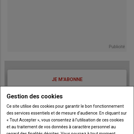
Publicité
TITRE
JE M'ABONNE
Body
A partir de 85€
Gestion des cookies
Lien
Ce site utilise des cookies pour garantir le bon fonctionnement
JE M'ABONNE
des services essentiels et de mesure d’audience. En cliquant sur
« Tout Accepter », vous consentez à l’utilisation de ces cookies
et au traitement de vos données à caractère personnel au
Accédez à tous les articles du site Terre de Touraine
Liste
regard des finalités décrites. Vous pourrez à tout moment