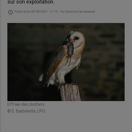
sur son exploitation.
Publié le
jeu 09/09/2021 - 17:10
- Par
Sandrine Hersemeule
Effraie des clochers.
© E. Barbelette, LPO
Nich
© H