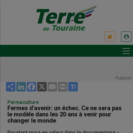
Aller
au
contenu
principal
USER
ACCOUNT
MENU
Publicité
Share
LinkedIn
Facebook
X
Email
Print
Permaculture
Fermes d'avenir: un échec. Ce ne sera pas
le modèle dans les 20 ans à venir pour
changer le monde
Pourtant mise en valeur dans le documentaire «