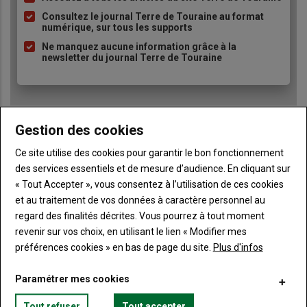
à
Consultez le journal Terre de Touraine au format
numérique, sur tous les supports
puce
Ne manquez aucune information grâce à la
newsletter du journal Terre de Touraine
Gestion des cookies
Ce site utilise des cookies pour garantir le bon fonctionnement
Sous-
Vous êtes abonné(e)
des services essentiels et de mesure d’audience. En cliquant sur
titre
TITRE
IDENTIFIEZ-VOUS
« Tout Accepter », vous consentez à l’utilisation de ces cookies
et au traitement de vos données à caractère personnel au
Body
Connectez-vous à votre compte pour profiter
regard des finalités décrites. Vous pourrez à tout moment
de votre abonnement
revenir sur vos choix, en utilisant le lien « Modifier mes
préférences cookies » en bas de page du site.
Plus d'infos
Lien
Créer un nouveau compte
"Créer
Lien
Réinitialiser votre mot de passe
Paramétrer mes cookies
un
"Réinitialiser
Lien
nouveau
votre
Je me connecte
Tout refuser
Tout accepter