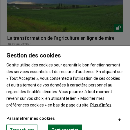
La transformation de l’agriculture en ligne de mire
02 juillet 2020
C’est le 21 juin que la Convention citoyenne pour le climat a
Gestion des cookies
rendu son rapport final. L’alimentation et l’…
Ce site utilise des cookies pour garantir le bon fonctionnement
des services essentiels et de mesure d’audience. En cliquant sur
« Tout Accepter », vous consentez à l’utilisation de ces cookies
et au traitement de vos données à caractère personnel au
regard des finalités décrites. Vous pourrez à tout moment
revenir sur vos choix, en utilisant le lien « Modifier mes
préférences cookies » en bas de page du site.
Plus d'infos
Paramétrer mes cookies
Tout refuser
Tout accepter