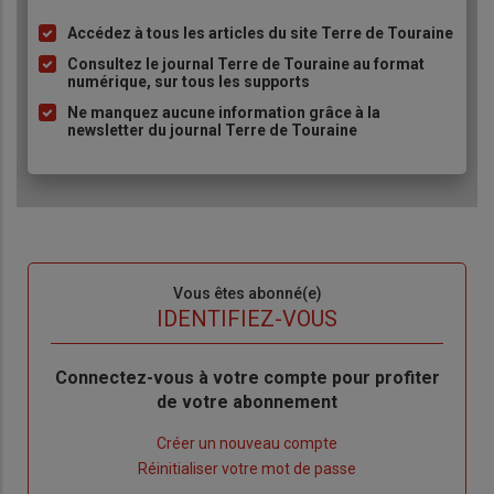
Accédez à tous les articles du site Terre de Touraine
Liste
à
Consultez le journal Terre de Touraine au format
numérique, sur tous les supports
puce
Ne manquez aucune information grâce à la
newsletter du journal Terre de Touraine
Sous-
Vous êtes abonné(e)
titre
TITRE
IDENTIFIEZ-VOUS
Body
Connectez-vous à votre compte pour profiter
de votre abonnement
Lien
Créer un nouveau compte
"Créer
Lien
Réinitialiser votre mot de passe