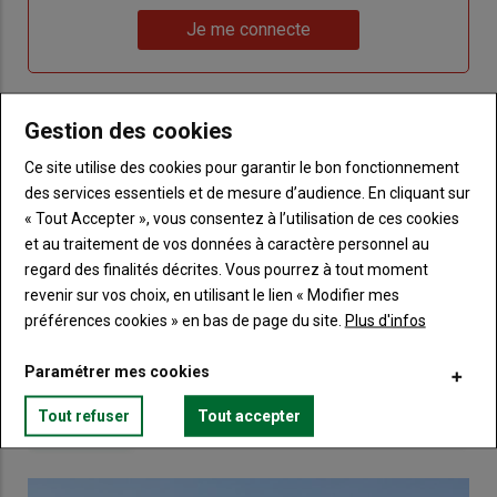
un
"Réinitialiser
Lien
nouveau
votre
Je me connecte
"Je
compte"
mot
me
de
connecte"
passe"
Gestion des cookies
Sous-
Vous n'êtes pas abonné(e)
titre
Ce site utilise des cookies pour garantir le bon fonctionnement
TITRE
CRÉEZ UN COMPTE
des services essentiels et de mesure d’audience. En cliquant sur
« Tout Accepter », vous consentez à l’utilisation de ces cookies
Body
Choisissez votre formule et créez votre
et au traitement de vos données à caractère personnel au
compte pour accéder à tout Terre de
regard des finalités décrites. Vous pourrez à tout moment
Touraine.
revenir sur vos choix, en utilisant le lien « Modifier mes
préférences cookies » en bas de page du site.
Plus d'infos
Lien
Créez un compte
Paramétrer mes cookies
Tout refuser
Tout accepter
VOUS AIMEREZ AUSSI