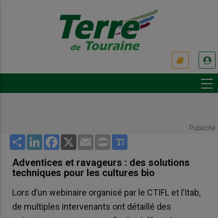
Aller
au
contenu
principal
USER
ACCOUNT
MENU
Publicité
Share
LinkedIn
Facebook
X
Email
Print
Adventices et ravageurs : des solutions
techniques pour les cultures bio
Lors d’un webinaire organisé par le CTIFL et l’Itab,
de multiples intervenants ont détaillé des