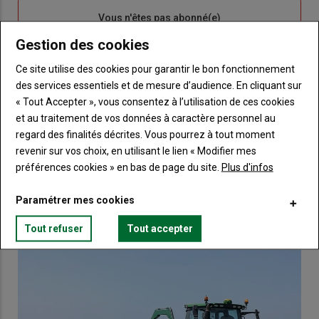
Sous-
Vous n'êtes pas abonné(e)
titre
TITRE
CRÉEZ UN COMPTE
Gestion des cookies
Ce site utilise des cookies pour garantir le bon fonctionnement
Body
Choisissez votre formule et créez votre
des services essentiels et de mesure d’audience. En cliquant sur
compte pour accéder à tout Terre de
« Tout Accepter », vous consentez à l’utilisation de ces cookies
Touraine.
et au traitement de vos données à caractère personnel au
regard des finalités décrites. Vous pourrez à tout moment
Lien
Créez un compte
revenir sur vos choix, en utilisant le lien « Modifier mes
préférences cookies » en bas de page du site.
Plus d'infos
VOUS AIMEREZ AUSSI
Paramétrer mes cookies
Tout refuser
Tout accepter