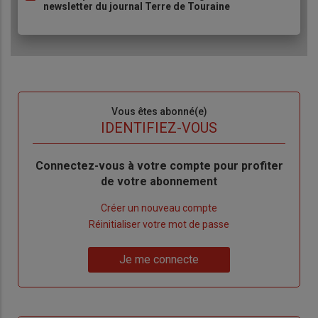
newsletter du journal Terre de Touraine
Sous-
Vous êtes abonné(e)
titre
TITRE
IDENTIFIEZ-VOUS
Body
Connectez-vous à votre compte pour profiter
de votre abonnement
Lien
Créer un nouveau compte
"Créer
Lien
Réinitialiser votre mot de passe
un
"Réinitialiser
Lien
nouveau
votre
Je me connecte
"Je
compte"
mot
me
de
connecte"
passe"