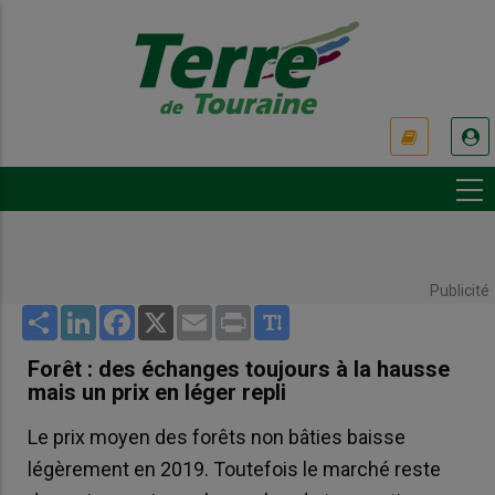
Aller
au
contenu
principal
USER
ACCOUNT
MENU
Publicité
Share
LinkedIn
Facebook
X
Email
Print
Forêt : des échanges toujours à la hausse
mais un prix en léger repli
Le prix moyen des forêts non bâties baisse
légèrement en 2019. Toutefois le marché reste