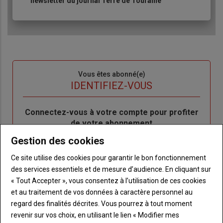
newsletter du journal Terre de Touraine
Sous-
Vous êtes abonné(e)
titre
TITRE
IDENTIFIEZ-VOUS
Body
Connectez-vous à votre compte pour profiter
de votre abonnement
Gestion des cookies
Lien
Créer un nouveau compte
"Créer
Lien
Réinitialiser votre mot de passe
Ce site utilise des cookies pour garantir le bon fonctionnement
un
"Réinitialiser
des services essentiels et de mesure d’audience. En cliquant sur
Lien
nouveau
votre
Je me connecte
« Tout Accepter », vous consentez à l’utilisation de ces cookies
"Je
compte"
mot
et au traitement de vos données à caractère personnel au
me
de
regard des finalités décrites. Vous pourrez à tout moment
connecte"
passe"
revenir sur vos choix, en utilisant le lien « Modifier mes