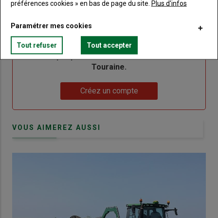
préférences cookies » en bas de page du site.
Plus d'infos
Sous-
Vous n'êtes pas abonné(e)
titre
TITRE
CRÉEZ UN COMPTE
Paramétrer mes cookies
Tout refuser
Tout accepter
Body
Choisissez votre formule et créez votre
compte pour accéder à tout Terre de
Touraine.
Lien
Créez un compte
VOUS AIMEREZ AUSSI