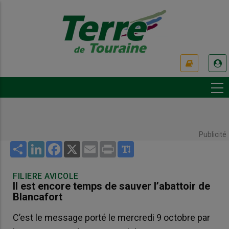
Aller
au
contenu
principal
USER
ACCOUNT
MENU
Publicité
Share
LinkedIn
Facebook
X
Email
Print
FILIERE AVICOLE
Il est encore temps de sauver l’abattoir de
Blancafort
C’est le message porté le mercredi 9 octobre par