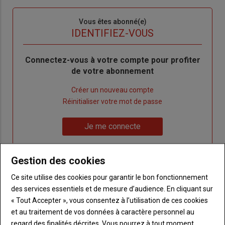
Sous-
Vous êtes abonné(e)
titre
TITRE
IDENTIFIEZ-VOUS
Body
Connectez-vous à votre compte pour profiter
de votre abonnement
Lien
Créer un nouveau compte
"Créer
Lien
Réinitialiser votre mot de passe
un
"Réinitialiser
Lien
nouveau
votre
Je me connecte
"Je
compte"
mot
me
de
connecte"
Gestion des cookies
passe"
Ce site utilise des cookies pour garantir le bon fonctionnement
Sous-
Vous n'êtes pas abonné(e)
titre
des services essentiels et de mesure d’audience. En cliquant sur
TITRE
CRÉEZ UN COMPTE
« Tout Accepter », vous consentez à l’utilisation de ces cookies
et au traitement de vos données à caractère personnel au
Body
Choisissez votre formule et créez votre
regard des finalités décrites. Vous pourrez à tout moment