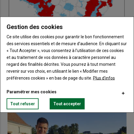
Gestion des cookies
Ce site utilise des cookies pour garantir le bon fonctionnement
des services essentiels et de mesure d’audience. En cliquant sur
« Tout Accepter », vous consentez à l’utilisation de ces cookies
et au traitement de vos données à caractère personnel au
regard des finalités décrites. Vous pourrez à tout moment
Influenza aviaire hautement pathogène : la France
revenir sur vos choix, en utilisant le lien « Modifier mes
élève à nouveau le risque
préférences cookies » en bas de page du site.
Plus d'infos
12 novembre 2020
A ce jour, la France est indemne d’influenza aviaire. Mais,
Paramétrer mes cookies
l’accélération de la dynamique d’infection impose…
Tout refuser
Tout accepter