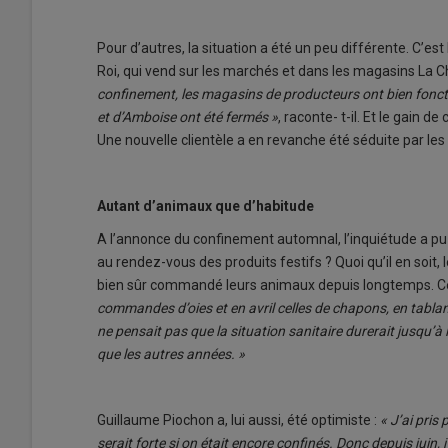
Pour d’autres, la situation a été un peu différente. C’est
Roi, qui vend sur les marchés et dans les magasins La 
confinement, les magasins de producteurs ont bien fonct
et d’Amboise ont été fermés »
, raconte- t-il. Et le gain 
Une nouvelle clientèle a en revanche été séduite par le
Autant d’animaux que d’habitude
A l’annonce du confinement automnal, l’inquiétude a pu
au rendez-vous des produits festifs ? Quoi qu’il en soit, l
bien sûr commandé leurs animaux depuis longtemps. Ce
commandes d’oies et en avril celles de chapons, en tablan
ne pensait pas que la situation sanitaire durerait jusqu’
que les autres années. »
Guillaume Piochon a, lui aussi, été optimiste :
« J’ai pris
serait forte si on était encore confinés. Donc depuis juin,