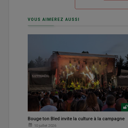
compte"
mot
me
de
connecte"
passe"
VOUS AIMEREZ AUSSI
Bouge ton Bled invite la culture à la campagne
10 juillet 2026