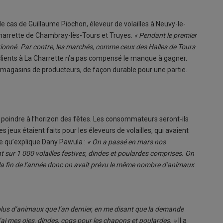
 le cas de Guillaume Piochon, éleveur de volailles à Neuvy-le-
Charrette de Chambray-lès-Tours et Truyes.
« Pendant le premier
ionné. Par contre, les marchés, comme ceux des Halles de Tours
de clients à La Charrette n’a pas compensé le manque à gagner.
s magasins de producteurs, de façon durable pour une partie.
 poindre à l’horizon des fêtes. Les consommateurs seront-ils
es jeux étaient faits pour les éleveurs de volailles, qui avaient
 qu’explique Dany Pawula :
« On a passé en mars nos
t sur 1 000 volailles festives, dindes et poulardes comprises. On
à la fin de l’année donc on avait prévu le même nombre d’animaux
 plus d’animaux que l’an dernier, en me disant que la demande
 j’ai mes oies, dindes, coqs pour les chapons et poulardes. »
Il a