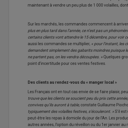
maintenant à vendre un peu plus de 1 000 volailles, do
Sur les marchés, les commandes commencent à arriver
plus en plus tard dans l’année, ce n’est pas un phénomè
certains clients vont attendre le 15 décembre, pour voir
aussi les commandes se multiplier,
« pour l’instant, le
demandent simplement des gabarits moindres puisque les t
ne partent pas, on les vendra découpées. »
Quelques gros
point d’incertitude pour ces ventes festives.
Des clients au rendez-vous du « manger local »
Les Français ont en tout cas envie de se faire plaisir, p
trouve que les clients se soucient peu du prix cette année,
convives qu’ils auront à table,
constate Guillaume Pioch
typiquement des volailles festives, s’écouleront. »
S’il es
peut-être les repas à domicile du jour de l’An. Les prod
autres années, l’option du réveillon ou du 1er janvier au