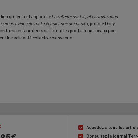
tien qui leur est apporté.
« Les clients sont là, et certains nous
is nous avions du mal à écouler nos animaux »
, précise Dany
 certains restaurateurs sollicitent les producteurs locaux pour
r. Une solidarité collective bienvenue.
E
Accédez à tous les articl
Liste
 85€
à
Consultez le journal Ter