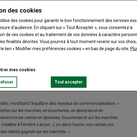
on des cookies
utilise des cookies pour garantir le bon fonctionnement des services ess
esure d’audience. En cliquant sur « Tout Accepter », vous consentez à
ation de ces cookies et au traitement de vos données à caractère person
es finalités décrites. Vous pourrez à tout moment revenir sur vos choix,
Mariell
t le lien « Modifier mes préférences cookies » en bas de page du site.
Plu
© La Re
ur les producteurs et apporte son lot d’inquiétudes. A
trer mes cookies
oducteurs de volailles festives, et à l’ombre des restrictions
refuser
Tout accepter
inalement, l’optimisme est plutôt de mise.
dite, modifiant l’équilibre des réseaux de commercialisation.
«
ttes sur les marchés, en boucheries, en épiceries et en
revanche les ventes en épiceries, boucheries et sur les marchés
volailles à Ferrière-Larçon.
L’un dans l’autre, nos ventes ont
es clients gagnés sur les marchés. »