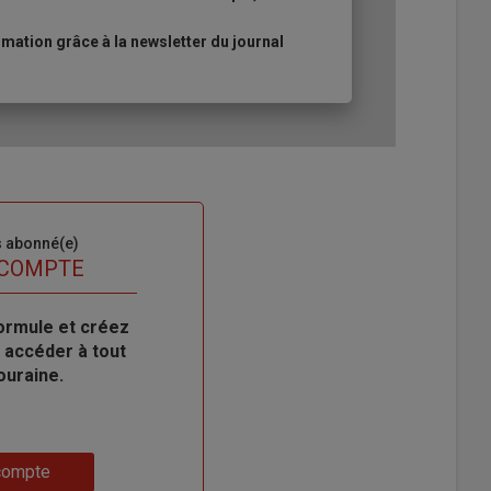
ation grâce à la newsletter du journal
s abonné(e)
 COMPTE
ormule et créez
 accéder à tout
ouraine.
compte