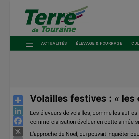
Aller
au
contenu
principal
ACTUALITÉS
ÉLEVAGE & FOURRAGE
CUL
Volailles festives : « les 
Share
LinkedIn
Les éleveurs de volailles, comme les autres 
Facebook
commercialisation évoluer en cette année si 
X
L’approche de Noël, qui pouvait inquiéter ce