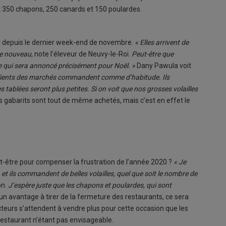
nt 350 chapons, 250 canards et 150 poulardes.
 depuis le dernier week-end de novembre.
« Elles arrivent de
ne nouveau,
note l’éleveur de Neuvy-le-Roi.
Peut-être que
 ce qui sera annoncé précisément pour Noël. »
Dany Pawula voit
s clients des marchés commandent comme d’habitude. Ils
ablées seront plus petites. Si on voit que nos grosses volailles
 gabarits sont tout de même achetés, mais c’est en effet le
eut-être pour compenser la frustration de l’année 2020 ?
« Je
 et ils commandent de belles volailles, quel que soit le nombre de
on.
J’espère juste que les chapons et poulardes, qui sont
t un avantage à tirer de la fermeture des restaurants, ce sera
ucteurs s’attendent à vendre plus pour cette occasion que les
 restaurant n’étant pas envisageable.