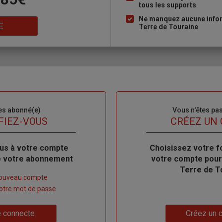
tous les supports
puce
Ne manquez aucune inform
E
Terre de Touraine
es abonné(e)
Sous-
Vous n'êtes pa
titre
FIEZ-VOUS
TITRE
CRÉEZ UN
us à votre compte
Body
Choisissez votre f
de votre abonnement
votre compte pour
Terre de T
nouveau compte
 votre mot de passe
Lien
 connecte
Créez un 