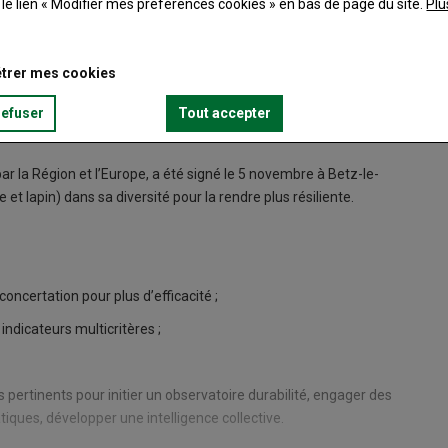
t le lien « Modifier mes préférences cookies » en bas de page du site.
Plu
trer mes cookies
refuser
Tout accepter
ar la Région et l’Europe, a été signé le 5 novembre à Betz-le-
e et lapin) dans sa diversité pour la rendre plus résiliente.
oncertation pour plus d’efficacité ;
ndicateurs multicritères ;
rs pertinents pour initier un observatoire durabilité, engager des
ques, développer une intelligence collective.