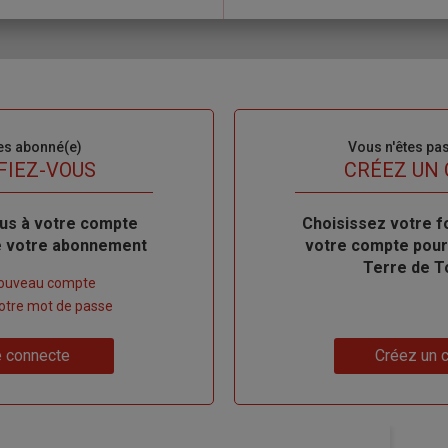
es abonné(e)
Sous-
Vous n'êtes pa
titre
FIEZ-VOUS
TITRE
CRÉEZ UN
us à votre compte
Body
Choisissez votre f
de votre abonnement
votre compte pour
Terre de T
nouveau compte
 votre mot de passe
Lien
 connecte
Créez un 