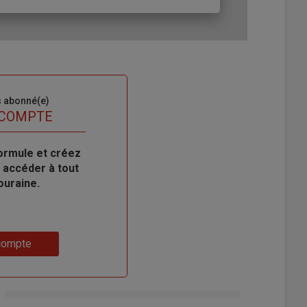
s abonné(e)
 COMPTE
ormule et créez
 accéder à tout
ouraine.
compte