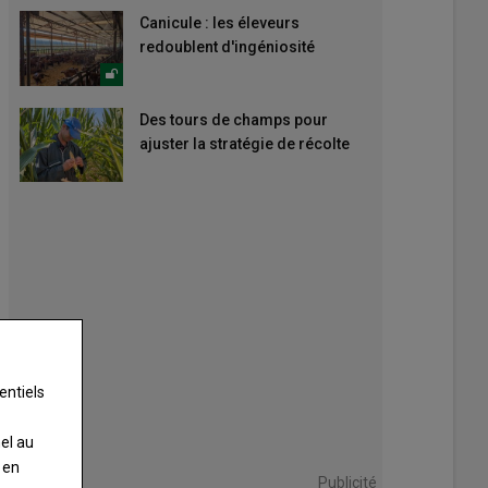
Canicule : les éleveurs
redoublent d'ingéniosité
Des tours de champs pour
ajuster la stratégie de récolte
entiels
nel au
 en
Publicité