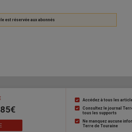
E
Accédez à tous les articl
Liste
 85€
à
Consultez le journal Ter
tous les supports
puce
Ne manquez aucune inform
E
Terre de Touraine