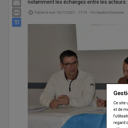
notamment les échanges entre les acteurs.
Email
Print
Publié le
mer 10/11/2021 - 17:19
- Par
Nadine Dumazet
Gesti
Ce site 
et de m
l’utilis
regard d