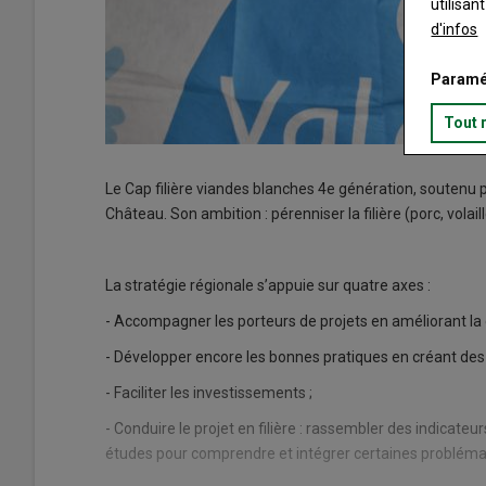
utilisan
d'infos
Paramé
Tout 
Le Cap filière viandes blanches 4e génération, soutenu p
Château. Son ambition : pérenniser la filière (porc, volaill
La stratégie régionale s’appuie sur quatre axes :
- Accompagner les porteurs de projets en améliorant la c
- Développer encore les bonnes pratiques en créant des i
- Faciliter les investissements ;
- Conduire le projet en filière : rassembler des indicateu
études pour comprendre et intégrer certaines problémati