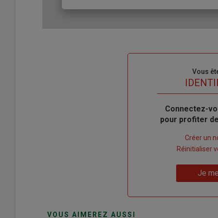
Sous-
Vous êt
titre
TITRE
IDENTI
Body
Connectez-vo
pour profiter 
Lien
Créer un 
"Créer
Lien
Réinitialiser
un
"Réinitialiser
Lien
nouveau
votre
Je me
"Je
compte"
mot
me
de
connecte"
passe"
VOUS AIMEREZ AUSSI