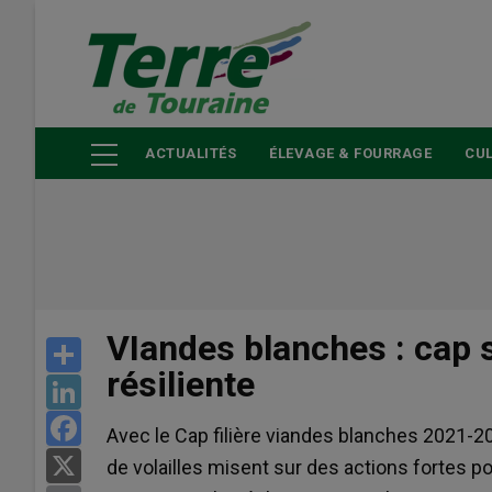
Aller
au
contenu
principal
ACTUALITÉS
ÉLEVAGE & FOURRAGE
CUL
VIandes blanches : cap s
Share
résiliente
LinkedIn
Facebook
Avec le Cap filière viandes blanches 2021-20
X
de volailles misent sur des actions fortes po