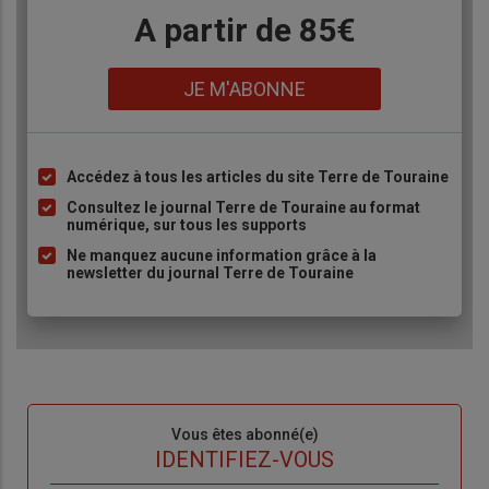
Body
A partir de 85€
Lien
JE M'ABONNE
Accédez à tous les articles du site Terre de Touraine
Liste
à
Consultez le journal Terre de Touraine au format
numérique, sur tous les supports
puce
Ne manquez aucune information grâce à la
newsletter du journal Terre de Touraine
Sous-
Vous êtes abonné(e)
titre
TITRE
IDENTIFIEZ-VOUS