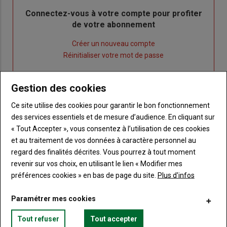
Body
Connectez-vous à votre compte pour profiter
de votre abonnement
Lien
Créer un nouveau compte
"Créer
Lien
Réinitialiser votre mot de passe
un
"Réinitialiser
Lien
nouveau
votre
Je me connecte
Gestion des cookies
"Je
compte"
mot
me
de
Ce site utilise des cookies pour garantir le bon fonctionnement
connecte"
passe"
des services essentiels et de mesure d’audience. En cliquant sur
« Tout Accepter », vous consentez à l’utilisation de ces cookies
Sous-
Vous n'êtes pas abonné(e)
et au traitement de vos données à caractère personnel au
titre
TITRE
CRÉEZ UN COMPTE
regard des finalités décrites. Vous pourrez à tout moment
revenir sur vos choix, en utilisant le lien « Modifier mes
Body
Choisissez votre formule et créez votre
préférences cookies » en bas de page du site.
Plus d'infos
compte pour accéder à tout Terre de
Touraine.
Paramétrer mes cookies
Lien
Tout refuser
Tout accepter
Créez un compte