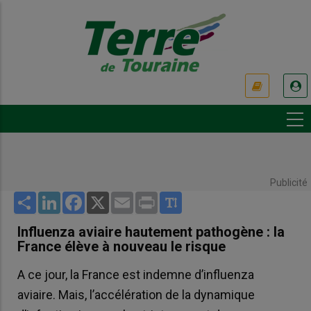
Aller
au
contenu
principal
USER
ACCOUNT
MENU
Publicité
Share
LinkedIn
Facebook
X
Email
Print
Influenza aviaire hautement pathogène : la
France élève à nouveau le risque
A ce jour, la France est indemne d’influenza
aviaire. Mais, l’accélération de la dynamique