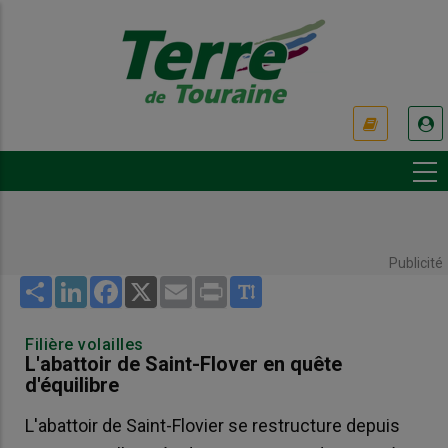
Aller
au
contenu
principal
USER
ACCOUNT
MENU
Publicité
Share
LinkedIn
Facebook
X
Email
Print
Filière volailles
L'abattoir de Saint-Flover en quête
d'équilibre
L'abattoir de Saint-Flovier se restructure depuis