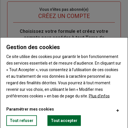
Sous-
Vous n'êtes pas abonné(e)
titre
TITRE
CRÉEZ UN COMPTE
Body
Choisissez votre formule et créez votre
compte pour accéder à tout Terre de
Touraine.
Gestion des cookies
Lien
Ce site utilise des cookies pour garantir le bon fonctionnement
Créez un compte
des services essentiels et de mesure d’audience. En cliquant sur
« Tout Accepter », vous consentez à l’utilisation de ces cookies
et au traitement de vos données à caractère personnel au
VOUS AIMEREZ AUSSI
regard des finalités décrites. Vous pourrez à tout moment
revenir sur vos choix, en utilisant le lien « Modifier mes
préférences cookies » en bas de page du site.
Plus d'infos
Paramétrer mes cookies
Tout refuser
Tout accepter