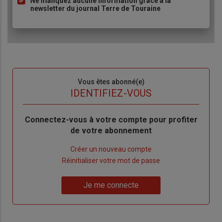
Ne manquez aucune information grâce à la
newsletter du journal Terre de Touraine
Sous-
Vous êtes abonné(e)
titre
TITRE
IDENTIFIEZ-VOUS
Body
Connectez-vous à votre compte pour profiter
de votre abonnement
Lien
Créer un nouveau compte
"Créer
Lien
Réinitialiser votre mot de passe
un
"Réinitialiser
Lien
nouveau
votre
Je me connecte
"Je
compte"
mot
me
de
connecte"
passe"