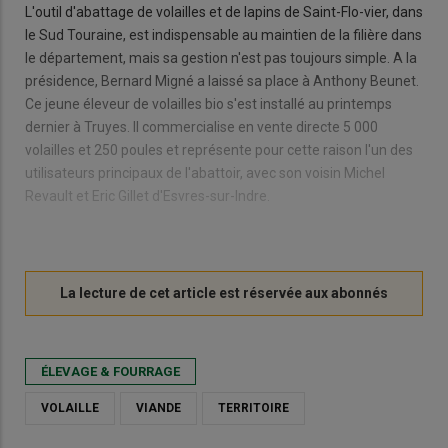
L'outil d'abattage de volailles et de lapins de Saint-Flo-vier, dans
le Sud Touraine, est indispensable au maintien de la filière dans
le département, mais sa gestion n'est pas toujours simple. A la
présidence, Bernard Migné a laissé sa place à Anthony Beunet.
Ce jeune éleveur de volailles bio s'est installé au printemps
dernier à Truyes. Il commercialise en vente directe 5 000
volailles et 250 poules et représente pour cette raison l'un des
utilisateurs principaux de l'abattoir, avec son voisin Michel
Revault et Eric Gillet d'Esvres-sur-Indre.
ÉLEVAGE & FOURRAGE
VOLAILLE
VIANDE
TERRITOIRE