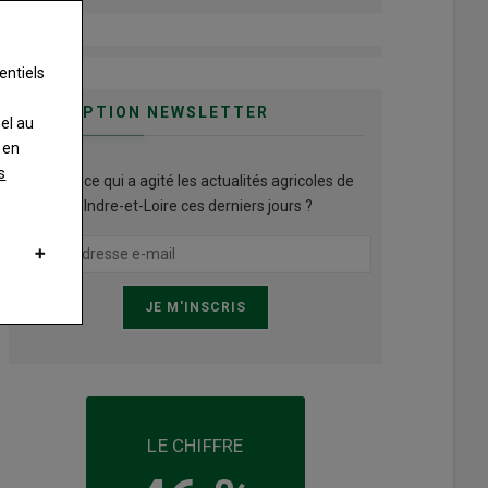
entiels
INSCRIPTION NEWSLETTER
nel au
 en
s
Qu’est ce qui a agité les actualités agricoles de
l'Indre-et-Loire ces derniers jours ?
LE CHIFFRE