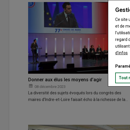
Gesti
Ce site 
et de m
l’utilis
regard d
utilisan
d'infos
Paramé
Tout 
Donner aux élus les moyens d’agir
08 décembre 2023
La diversité des sujets évoqués lors du congrès des
maires d’Indre-et-Loire faisait écho à la richesse de la…