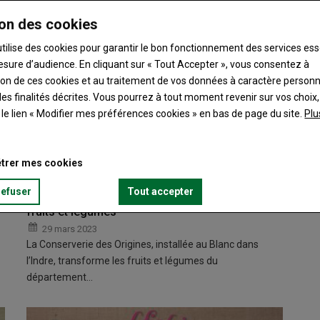
on des cookies
utilise des cookies pour garantir le bon fonctionnement des services ess
esure d’audience. En cliquant sur « Tout Accepter », vous consentez à
ation de ces cookies et au traitement de vos données à caractère person
es finalités décrites. Vous pourrez à tout moment revenir sur vos choix,
t le lien « Modifier mes préférences cookies » en bas de page du site.
Plu
trer mes cookies
refuser
Tout accepter
La Conserverie des Origines, le vrai goût des
fruits et légumes
29 mars 2023
La Conserverie des Origines, installée au Blanc dans
l’Indre, transforme les fruits et légumes du
département…