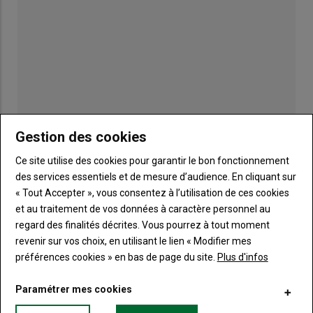
Publicité
Gestion des cookies
Ce site utilise des cookies pour garantir le bon fonctionnement
des services essentiels et de mesure d’audience. En cliquant sur
« Tout Accepter », vous consentez à l’utilisation de ces cookies
TITRE
JE M'ABONNE
et au traitement de vos données à caractère personnel au
Body
A partir de 85€
regard des finalités décrites. Vous pourrez à tout moment
revenir sur vos choix, en utilisant le lien « Modifier mes
préférences cookies » en bas de page du site.
Plus d'infos
Lien
JE M'ABONNE
Paramétrer mes cookies