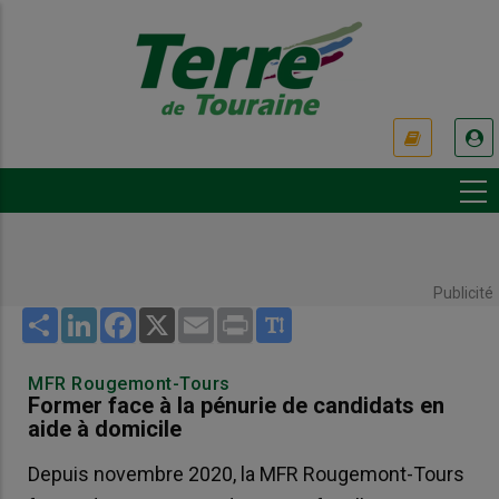
Aller
au
contenu
principal
USER
ACCOUNT
MENU
Publicité
Share
LinkedIn
Facebook
X
Email
Print
MFR Rougemont-Tours
Former face à la pénurie de candidats en
aide à domicile
Depuis novembre 2020, la MFR Rougemont-Tours