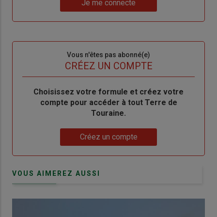
nouveau
votre
Je me connecte
"Je
compte"
mot
me
de
connecte"
passe"
Sous-
Vous n'êtes pas abonné(e)
titre
TITRE
CRÉEZ UN COMPTE
Body
Choisissez votre formule et créez votre
compte pour accéder à tout Terre de
Touraine.
Lien
Créez un compte
VOUS AIMEREZ AUSSI