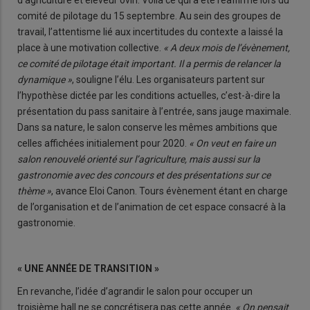
d’agriculture et éleveur ovin. Voilà ce qui a été réaffirmé lors du
comité de pilotage du 15 septembre. Au sein des groupes de
travail, l’attentisme lié aux incertitudes du contexte a laissé la
place à une motivation collective.
« A deux mois de l’évènement,
ce comité de pilotage était important. Il a permis de relancer la
dynamique »
, souligne l’élu. Les organisateurs partent sur
l’hypothèse dictée par les conditions actuelles, c’est-à-dire la
présentation du pass sanitaire à l’entrée, sans jauge maximale.
Dans sa nature, le salon conserve les mêmes ambitions que
celles affichées initialement pour 2020.
« On veut en faire un
salon renouvelé orienté sur l’agriculture, mais aussi sur la
gastronomie avec des concours et des présentations sur ce
thème »
, avance Eloi Canon. Tours évènement étant en charge
de l’organisation et de l’animation de cet espace consacré à la
gastronomie.
« UNE ANNÉE DE TRANSITION »
En revanche, l’idée d’agrandir le salon pour occuper un
troisième hall ne se concrétisera pas cette année.
« On pensait