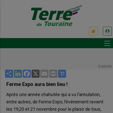
Aller
au
contenu
principal
USER
ACCOUNT
MENU
Publicité
Share
LinkedIn
Facebook
X
Email
Print
Ferme Expo aura bien lieu !
Après une année chahutée qui a vu l’annulation,
entre autres, de Ferme Expo, l’événement revient
les 19,20 et 21 novembre pour le plaisir de tous,