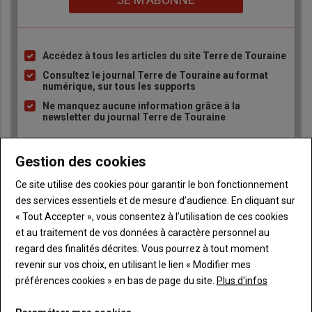
Accédez à tous les articles du site Terre de Touraine
Liste
à
Consultez le journal Terre de Touraine au format
numérique, sur tous les supports
puce
Ne manquez aucune information grâce à la
newsletter du journal Terre de Touraine
Gestion des cookies
Ce site utilise des cookies pour garantir le bon fonctionnement
des services essentiels et de mesure d’audience. En cliquant sur
« Tout Accepter », vous consentez à l’utilisation de ces cookies
Sous-
Vous êtes abonné(e)
titre
et au traitement de vos données à caractère personnel au
TITRE
IDENTIFIEZ-VOUS
regard des finalités décrites. Vous pourrez à tout moment
revenir sur vos choix, en utilisant le lien « Modifier mes
Body
Connectez-vous à votre compte pour profiter
préférences cookies » en bas de page du site.
Plus d'infos
de votre abonnement