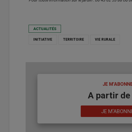
Pour toute information sur le jardin : 06 43 62 53 88 ou 0
ACTUALITÉS
INITIATIVE
TERRITOIRE
VIE RURALE
TITRE
JE M'ABONN
Body
A partir de
Lien
JE M'ABONN