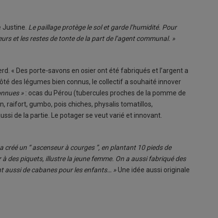
e Justine.
Le paillage protège le sol et garde l’humidité. Pour
eurs et les restes de tonte de la part de l’agent communal. »
perd. « Des porte-savons en osier ont été fabriqués et l’argent a
 côté des légumes bien connus, le collectif a souhaité innover
connues »
: ocas du Pérou (tubercules proches de la pomme de
n, raifort, gumbo, pois chiches, physalis tomatillos,
i de la partie. Le potager se veut varié et innovant.
a créé un “ ascenseur à courges ”, en plantant 10 pieds de
r à des piquets, illustre la jeune femme. On a aussi fabriqué des
vent aussi de cabanes pour les enfants… »
Une idée aussi originale