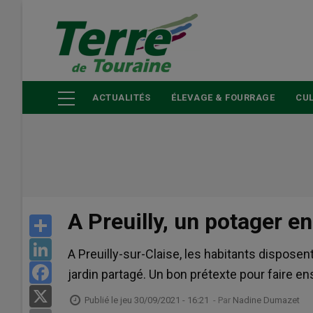
Aller
au
contenu
principal
ACTUALITÉS
ÉLEVAGE & FOURRAGE
CUL
A Preuilly, un potager e
Share
LinkedIn
A Preuilly-sur-Claise, les habitants dispose
Facebook
jardin partagé. Un bon prétexte pour faire e
X
Publié le
jeu 30/09/2021 - 16:21
- Par
Nadine Dumazet