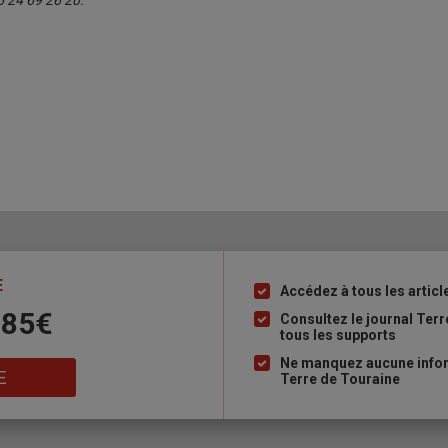
6 24 69 26 20.
E
Accédez à tous les articl
Liste
 85€
à
Consultez le journal Ter
tous les supports
puce
Ne manquez aucune inform
E
Terre de Touraine