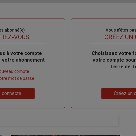
es abonné(e)
Sous-
Vous n'êtes pa
titre
FIEZ-VOUS
TITRE
CRÉEZ UN
us à votre compte
Body
Choisissez votre f
de votre abonnement
votre compte pour
Terre de T
nouveau compte
 votre mot de passe
Lien
 connecte
Créez un 