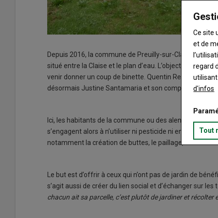
Gesti
Ce site 
et de m
Depuis 2016, la commune de Preuilly-sur-Claise a mis à d
l’utilis
situé entre la Claise et le plan d’eau. L’objectif : le tr
regard d
venir donner un coup de binette. Quentin Revel et Jérémy B
utilisan
désormais Justine Santamaria et son compagnon Raphaël
d'infos
Paramé
Ici, les habitants de la commune ou des alentours peuve
Tout 
s’engagent alors à n’utiliser ni pesticide ni engrais chim
notamment la création de buttes, le paillage, le non-labour,
Le but est d’offrir à ceux qui n’ont pas de jardin de béné
s’agit aussi de créer du lien social et d’échanger sur le
chacun ait sa parcelle, c’est plutôt de jardiner et récolter