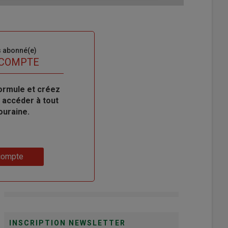
s abonné(e)
 COMPTE
ormule et créez
 accéder à tout
ouraine.
compte
INSCRIPTION NEWSLETTER