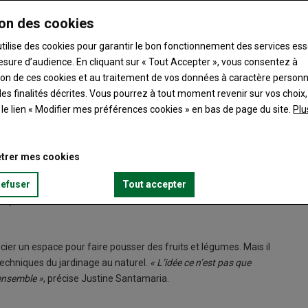
on des cookies
utilise des cookies pour garantir le bon fonctionnement des services ess
esure d’audience. En cliquant sur « Tout Accepter », vous consentez à
isposition d’un collectif d’habitants un terrain, agréablement
ation de ces cookies et au traitement de vos données à caractère person
ansformer en un potager partagé, dans lequel tout habitant peut
es finalités décrites. Vous pourrez à tout moment revenir sur vos choix,
ouillaud sont à l’initiative de ce collectif, mais c’est
t le lien « Modifier mes préférences cookies » en bas de page du site.
Plu
 Guévelou qui en ont repris la gestion.
trer mes cookies
nt faire une demande pour pouvoir jardiner dans cet espace. Ils
refuser
Tout accepter
ique. Les principes de permaculture sont utilisés, avec
 l’accueil d’auxiliaires...
ficier un espace pour faire pousser des fruits et légumes. Mais il
s techniques du jardinage au naturel.
« L’idée ce n’est pas que
 ensemble »
, précise Justine Santamaria.