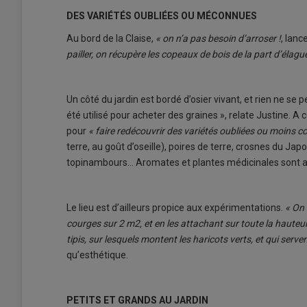
DES VARIÉTÉS OUBLIÉES OU MÉCONNUES
Au bord de la Claise,
« on n’a pas besoin d’arroser !
, lanc
pailler, on récupère les copeaux de bois de la part d’élagu
Un côté du jardin est bordé d’osier vivant, et rien ne se 
été utilisé pour acheter des graines », relate Justine. A
pour
« faire redécouvrir des variétés oubliées ou moins 
terre, au goût d’oseille), poires de terre, crosnes du Japo
topinambours… Aromates et plantes médicinales sont auss
Le lieu est d’ailleurs propice aux expérimentations.
« On 
courges sur 2 m
2
, et en les attachant sur toute la hauteu
tipis, sur lesquels montent les haricots verts, et qui ser
qu’esthétique.
PETITS ET GRANDS AU JARDIN