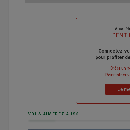
Sous-
Vous êt
titre
TITRE
IDENTI
Body
Connectez-vo
pour profiter 
Lien
Créer un 
"Créer
Lien
Réinitialiser
un
"Réinitialiser
Lien
nouveau
votre
Je me
"Je
compte"
mot
me
de
connecte"
passe"
VOUS AIMEREZ AUSSI