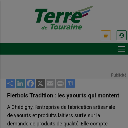
Aller
au
contenu
principal
USER
ACCOUNT
MENU
Publicité
Share
LinkedIn
Facebook
X
Email
Print
Fierbois Tradition : les yaourts qui montent
A Chédigny, l’entreprise de fabrication artisanale
de yaourts et produits laitiers surfe sur la
demande de produits de qualité. Elle compte