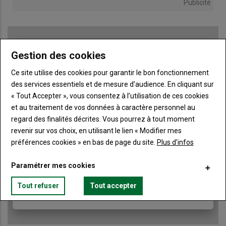
Publicité
Gestion des cookies
TITRE
JE M'ABONNE
Body
A partir de 85€
Ce site utilise des cookies pour garantir le bon fonctionnement
des services essentiels et de mesure d’audience. En cliquant sur
« Tout Accepter », vous consentez à l’utilisation de ces cookies
Lien
JE M'ABONNE
et au traitement de vos données à caractère personnel au
regard des finalités décrites. Vous pourrez à tout moment
revenir sur vos choix, en utilisant le lien « Modifier mes
préférences cookies » en bas de page du site.
Plus d'infos
Accédez à tous les articles du site Terre de Touraine
Liste
à
Consultez le journal Terre de Touraine au format
Paramétrer mes cookies
numérique, sur tous les supports
puce
Ne manquez aucune information grâce à la
Tout refuser
Tout accepter
newsletter du journal Terre de Touraine