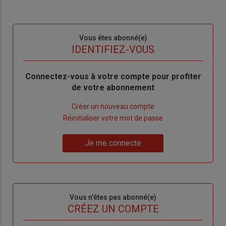
Sous-
Vous êtes abonné(e)
titre
TITRE
IDENTIFIEZ-VOUS
Body
Connectez-vous à votre compte pour profiter
de votre abonnement
Lien
Créer un nouveau compte
"Créer
Lien
Réinitialiser votre mot de passe
un
"Réinitialiser
Lien
nouveau
votre
Je me connecte
"Je
compte"
mot
me
de
connecte"
passe"
Sous-
Vous n'êtes pas abonné(e)
titre
TITRE
CRÉEZ UN COMPTE