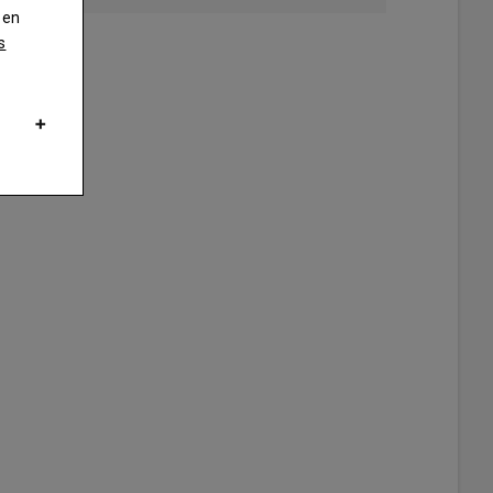
 en
s
rt de la commune de Cravant-les-Coteaux, St Nicolas-de-Bourgueil a re
ur contribuer à sa reconstruction.