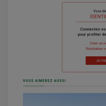
Sous-
Vous êt
titre
TITRE
IDENTI
Body
Connectez-vo
pour profiter 
Lien
Créer un 
"Créer
Lien
Réinitialiser
un
"Réinitialiser
Lien
nouveau
votre
Je me
"Je
compte"
mot
me
de
connecte"
passe"
VOUS AIMEREZ AUSSI