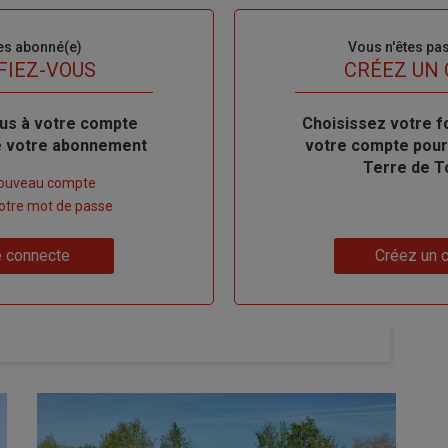
es abonné(e)
Sous-
Vous n'êtes pa
titre
FIEZ-VOUS
TITRE
CRÉEZ UN
us à votre compte
Body
Choisissez votre f
de votre abonnement
votre compte pour
Terre de T
nouveau compte
 votre mot de passe
Lien
 connecte
Créez un 