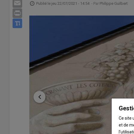
Email
Publié le
jeu 22/07/2021 - 14:54
- Par
Philippe Guilbert
Print
Gesti
Ce site 
et de m
l’utilis