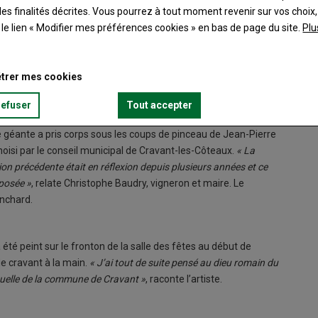
es finalités décrites. Vous pourrez à tout moment revenir sur vos choix,
t le lien « Modifier mes préférences cookies » en bas de page du site.
Plu
trer mes cookies
De la pa
maire po
refuser
Tout accepter
 géante a pris corps sous les coups de pinceau de Jean-Pierre
oisi par le conseil municipal de Cravant-les-Côteaux.
« La
tion précédente était en réflexion depuis plusieurs années et ce
oposée »
, relate Christophe Baudry, vigneron et maire. Le
anchard.
été peint sur le fronton de la salle des fêtes au début de
de cravant à la main.
« J’ai tout de suite pensé au dieu romain du
visuelle de la commune de Cravant »
, raconte l’artiste.