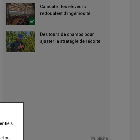
Canicule : les éleveurs
redoublent d'ingéniosité
Des tours de champs pour
ajuster la stratégie de récolte
entiels
nel au
Publicité