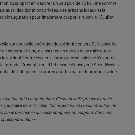
tion du support et l’oeuvre : un peu plus de 12 k€. Une somme
is aussi des donations privées, des artisans locaux et la
son inauguration pour finalement couper le ruban le 15 juillet
 voile sur une belle opération de solidarité envers St Nicolas-de-
r de cabernet franc, a ainsi reçu un don de deux mille euros
s la solidarité entre les deux communes viticoles ne s’exprime
la tornade, Cravant a en effet décidé d’envoyer à Saint-Nicolas
nt aidé à dégager les arbres abattus par un tourbillon, évalué
réaction fut la stupéfaction. C’est une belle preuve d’amitié
rgé, maire de St Nicolas.
Cet argent ira à la reconstruction de
ateurs sur le parchemin qui accompagnera un magnum dans une
 la reconstruction ».