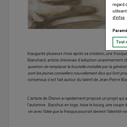
regard d
utilisan
d'infos
Paramé
euros remis au
Tout 
Inaugurée plusieurs mois après sa création, une fresque
Blanchard, artiste chinonais d’adoption unanimement ch
question de remplacer la bouteille installée par la généra
sont les jeunes conseillers nouvellement élus qui l’ont pr
consensus s’est fait autour du talent de Jean-Pierre Bl
L’artiste de Chinon a rapidement proposé un projet qui a 
l’automne : Bacchus en toge, toise le bourg, une coupe 
vin avec l’idée que la fresque pourrait devenir l’identité 