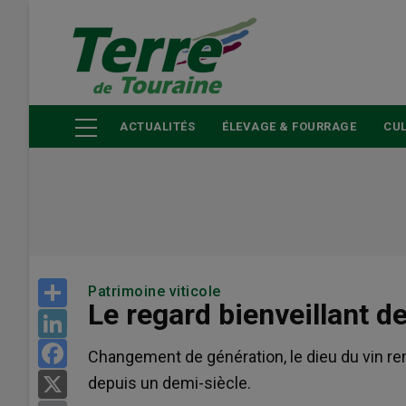
Aller
au
contenu
principal
ACTUALITÉS
ÉLEVAGE & FOURRAGE
CUL
Share
Patrimoine viticole
Le regard bienveillant 
LinkedIn
Facebook
Changement de génération, le dieu du vin remp
depuis un demi-siècle.
X