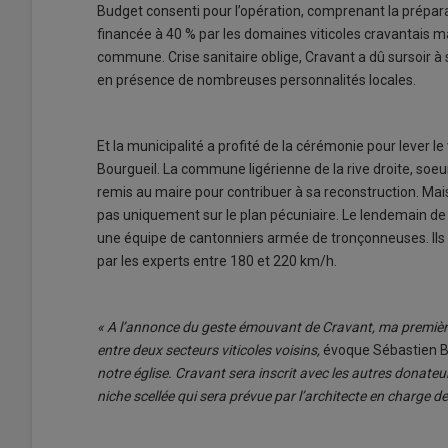
Budget consenti pour l’opération, comprenant la prépara
financée à 40 % par les domaines viticoles cravantais ma
commune. Crise sanitaire oblige, Cravant a dû sursoir à 
en présence de nombreuses personnalités locales.
Et la municipalité a profité de la cérémonie pour lever le
Bourgueil. La commune ligérienne de la rive droite, soeu
remis au maire pour contribuer à sa reconstruction. Mai
pas uniquement sur le plan pécuniaire. Le lendemain de 
une équipe de cantonniers armée de tronçonneuses. Ils o
par les experts entre 180 et 220 km/h.
« A l’annonce du geste émouvant de Cravant, ma première 
entre deux secteurs viticoles voisins,
évoque Sébastien Be
notre église. Cravant sera inscrit avec les autres don
niche scellée qui sera prévue par l’architecte en charge de