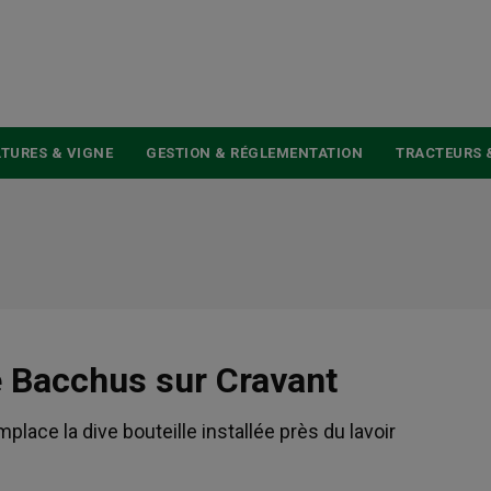
USER
ACCOUNT
MENU
TURES & VIGNE
GESTION & RÉGLEMENTATION
TRACTEURS 
de Bacchus sur Cravant
lace la dive bouteille installée près du lavoir