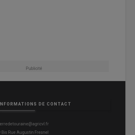
Publicité
INFORMATIONS DE CONTACT
terredetouraine@agricvl.fr
9 Bis Rue Augustin Fresnel