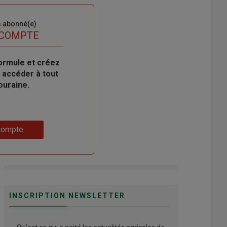
s abonné(e)
 COMPTE
ormule et créez
 accéder à tout
ouraine.
compte
INSCRIPTION NEWSLETTER