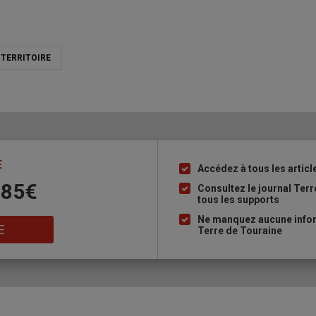
TERRITOIRE
E
Accédez à tous les articl
Liste
 85€
à
Consultez le journal Ter
tous les supports
puce
Ne manquez aucune inform
E
Terre de Touraine