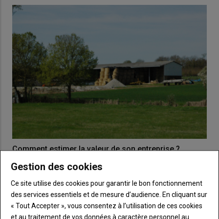
Comment estimer la valeur de son entreprise ?
09 janvier 2020
Gestion des cookies
EARL, GAEC, SARL, EURL... autant de sociétés dont la reprise
des parts sociales nécessite une réévaluation,…
Ce site utilise des cookies pour garantir le bon fonctionnement
des services essentiels et de mesure d’audience. En cliquant sur
« Tout Accepter », vous consentez à l’utilisation de ces cookies
et au traitement de vos données à caractère personnel au