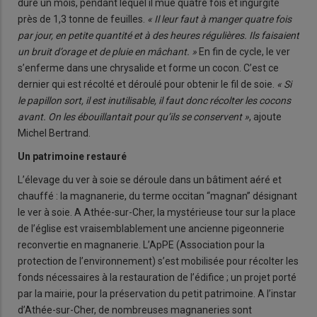
dure un mois, pendant lequel il mue quatre fois et ingurgite
près de 1,3 tonne de feuilles.
« Il leur faut à manger quatre fois
par jour, en petite quantité et à des heures régulières. Ils faisaient
un bruit d’orage et de pluie en mâchant. »
En fin de cycle, le ver
s’enferme dans une chrysalide et forme un cocon. C’est ce
dernier qui est récolté et déroulé pour obtenir le fil de soie.
« Si
le papillon sort, il est inutilisable, il faut donc récolter les cocons
avant. On les ébouillantait pour qu’ils se conservent »
, ajoute
Michel Bertrand.
Un patrimoine restauré
L’élevage du ver à soie se déroule dans un bâtiment aéré et
chauffé : la magnanerie, du terme occitan “magnan” désignant
le ver à soie. A Athée-sur-Cher, la mystérieuse tour sur la place
de l’église est vraisemblablement une ancienne pigeonnerie
reconvertie en magnanerie. L’ApPE (Association pour la
protection de l’environnement) s’est mobilisée pour récolter les
fonds nécessaires à la restauration de l’édifice ; un projet porté
par la mairie, pour la préservation du petit patrimoine. A l’instar
d’Athée-sur-Cher, de nombreuses magnaneries sont