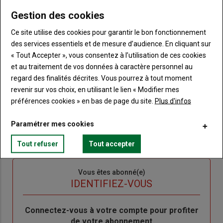
Lien
Gestion des cookies
JE M'ABONNE
Ce site utilise des cookies pour garantir le bon fonctionnement
des services essentiels et de mesure d’audience. En cliquant sur
Accédez à tous les articles du site Terre de Touraine
« Tout Accepter », vous consentez à l’utilisation de ces cookies
Liste
et au traitement de vos données à caractère personnel au
à
Consultez le journal Terre de Touraine au format
numérique, sur tous les supports
regard des finalités décrites. Vous pourrez à tout moment
puce
revenir sur vos choix, en utilisant le lien « Modifier mes
Ne manquez aucune information grâce à la
newsletter du journal Terre de Touraine
préférences cookies » en bas de page du site.
Plus d'infos
Paramétrer mes cookies
Tout refuser
Tout accepter
Sous-
Vous êtes abonné(e)
titre
TITRE
IDENTIFIEZ-VOUS
Body
Connectez-vous à votre compte pour profiter
de votre abonnement