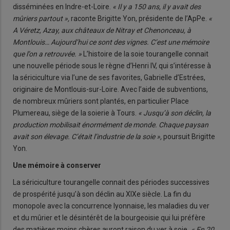
disséminées en Indre-et-Loire.
« Il y a 150 ans, il y avait des
mûriers partout »,
raconte Brigitte Yon, présidente de l’ApPe.
«
A Véretz, Azay, aux châteaux de Nitray et Chenonceau, à
Montlouis… Aujourd’hui ce sont des vignes. C’est une mémoire
que l’on a retrouvée. »
L’histoire de la soie tourangelle connait
une nouvelle période sous le règne d’Henri IV, qui s’intéresse à
la sériciculture via l’une de ses favorites, Gabrielle d’Estrées,
originaire de Montlouis-sur-Loire. Avec l’aide de subventions,
de nombreux mûriers sont plantés, en particulier Place
Plumereau, siège de la soierie à Tours.
« Jusqu’à son déclin, la
production mobilisait énormément de monde. Chaque paysan
avait son élevage. C’était l’industrie de la soie »,
poursuit Brigitte
Yon.
Une mémoire à conserver
La sériciculture tourangelle connait des périodes successives
de prospérité jusqu’à son déclin au XIXe siècle. La fin du
monopole avec la concurrence lyonnaise, les maladies du ver
et du mûrier et le désintérêt de la bourgeoisie qui lui préfère
des matières moins chères auront raison du ver à soie
. « En 20