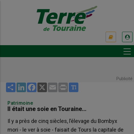
Aller
au
contenu
principal
USER
ACCOUNT
MENU
Publicité
Share
LinkedIn
Facebook
X
Email
Print
Patrimoine
Il était une soie en Touraine...
Il y a près de cinq siècles, l’élevage du Bombyx
mori - le ver à soie - faisait de Tours la capitale de