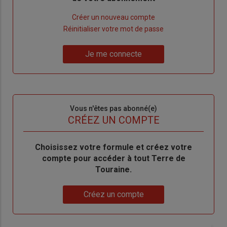
Lien
Créer un nouveau compte
"Créer
Lien
Réinitialiser votre mot de passe
un
"Réinitialiser
Lien
nouveau
votre
Je me connecte
"Je
compte"
mot
me
de
connecte"
passe"
Sous-
Vous n'êtes pas abonné(e)
titre
TITRE
CRÉEZ UN COMPTE
Body
Choisissez votre formule et créez votre
compte pour accéder à tout Terre de
Touraine.
Lien
Créez un compte