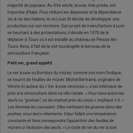
majorité de paysans. Au XVe siècle, la soie, très prisée, est
importée d’Italie. Pour réduire les dépenses et la dépendance
vis-à-vis des Italiens, le roi Louis XI décide de développer une
production sur son territoire. Son projet de manufacture à Lyon
se heurtant à des protestations, il décide en 1470 de le
déplacer à Tours où il est installé au château de Plessis-lès-
Tours. Ainsi, il fait de la cité tourangelle le berceau de la
sériciculture française.
Petit ver, grand appétit
Le ver à soie ou Bombyx du mûrier, comme son nom l’indique,
se nourrit de feuilles de mûrier. Michel Bertrand, originaire de
Véretz et auteur du « Ver à soie véretzois », s’est intéressé de
près à la sériciculture dans sa ville natale.
« Pour faire éclore les
œufs ou “graines”, on les mettait près du corps »
, explique-t-il.
«
Les femmes les couvaient. Elles mettaient les graines dans des
poches, sous leurs vêtements. Il leur fallait une température
constante et faire correspondre l’apparition des feuilles de
mûriers à l’éclosion des œufs. »
Le cycle de vie du ver à soie