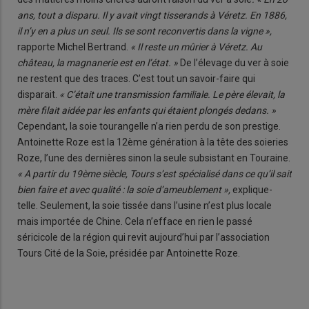
ans, tout a disparu. Il y avait vingt tisserands à Véretz. En 1886,
il n’y en a plus un seul. Ils se sont reconvertis dans la vigne »,
rapporte Michel Bertrand.
« Il reste un mûrier à Véretz. Au
château, la magnanerie est en l’état. »
De l’élevage du ver à soie
ne restent que des traces. C’est tout un savoir-faire qui
disparait.
« C’était une transmission familiale. Le père élevait, la
mère filait aidée par les enfants qui étaient plongés dedans. »
Cependant, la soie tourangelle n’a rien perdu de son prestige.
Antoinette Roze est la 12ème génération à la tête des soieries
Roze, l’une des dernières sinon la seule subsistant en Touraine.
« A partir du 19ème siècle, Tours s’est spécialisé dans ce qu’il sait
bien faire et avec qualité : la soie d’ameublement »,
explique-
telle. Seulement, la soie tissée dans l’usine n’est plus locale
mais importée de Chine. Cela n’efface en rien le passé
séricicole de la région qui revit aujourd’hui par l’association
Tours Cité de la Soie, présidée par Antoinette Roze.