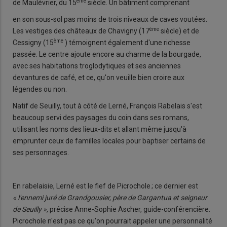
ème
de Maulévrier, du 15
siècle. Un bâtiment comprenant
en son sous-sol pas moins de trois niveaux de caves voutées.
ème
Les vestiges des châteaux de Chavigny (17
siècle) et de
ème
Cessigny (15
) témoignent également d'une richesse
passée. Le centre ajoute encore au charme de la bourgade,
avec ses habitations troglodytiques et ses anciennes
devantures de café, et ce, qu'on veuille bien croire aux
légendes ou non.
Natif de Seuilly, tout à côté de Lerné, François Rabelais s'est
beaucoup servi des paysages du coin dans ses romans,
utilisant les noms des lieux-dits et allant même jusqu'à
emprunter ceux de familles locales pour baptiser certains de
ses personnages.
En rabelaisie, Lerné est le fief de Picrochole ; ce dernier est
« l'ennemi juré de Grandgousier, père de Gargantua et seigneur
de Seuilly »,
précise Anne-Sophie Ascher, guide-conférencière.
Picrochole n'est pas ce qu'on pourrait appeler une personnalité