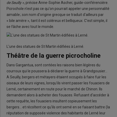
de Seuilly »,
précise Anne-Sophie Ascher, guide-conférencière.
Picrochole n'est pas ce qu'on pourrait appeler une personnalité
aimable ; son nom d'origine grecque se traduit d'ailleurs par
« bile amère », tant il est coléreux et belliqueux. C'est simple, il
se fâche avec tout le monde.
L'une des statues de St Martin édifiées à Lerné.
Théâtre de la guerre picrocholine
Dans Gargantua, sont contées les raisons bien légères du
courroux qui le poussera à déclarer la guerre à Grandgousier…
A Seuilly, bergers et métayers étaient occupés à faire fuir les
oiseaux de leurs vignes, lorsqu'ils virent passer les fouaciers de
Lerné, certainement en route pour le marché de Chinon. Ils
demandent alors à acheter des fouaces. Refusant d'accéder à
cette requête, les fouaciers insultent copieusement les
bergers… et récoltent ce qu'ils ont semé en se faisant battre (la
réputation de supposée violence des habitants de Lerné leur