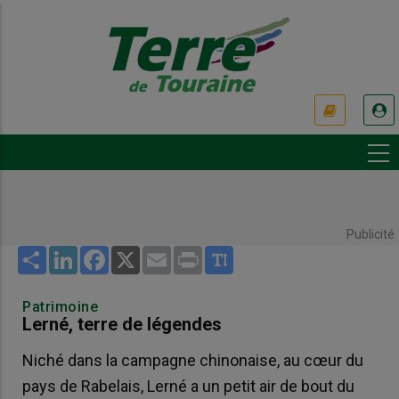
Aller
au
contenu
principal
USER
ACCOUNT
MENU
Publicité
Share
LinkedIn
Facebook
X
Email
Print
Patrimoine
Lerné, terre de légendes
Niché dans la campagne chinonaise, au cœur du
pays de Rabelais, Lerné a un petit air de bout du