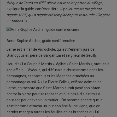
ème
évêque de Tours au 4
siècle, est le saint patron du village,
explique la guide-conférencière.
Il y a ici une statue géante
depuis 1885, qui a depuis été remplacée puis restaurée. Elle pèse
11 tonnes ! »
Anne-Sophie Ascher, guide conférencière
Lerné est le fief de Picrochole, qui est l'ennemi juré de
Grandgousier, père de Gargantua et seigneur de Seuilly.
Lieu-dit « La Coupe à Martin », église « Saint-Martin », statues à
son effigie… l'évêque, qui diffusait le christianisme dans les
campagnes, est partout et les légendes attachées au
personnage aussi. A « La Pierre-Folle », célèbre dolmen de
Lerné, on raconte que Saint-Martin aurait posé son bâton
contre la pierre pour se reposer, et que celui-ci s'est mis à
pousser, pour devenir un mûrier… On raconte encore que le
saint homme attacha un jour son âne à une vigne, que ce
dernier mangea toutes les feuilles et les branches qui lui