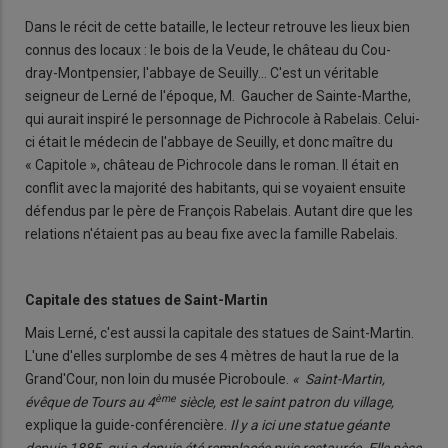
Dans le récit de cette bataille, le lecteur retrouve les lieux bien
connus des locaux : le bois de la Veude, le château du Cou-
dray-Montpensier, l'abbaye de Seuilly… C'est un véritable
seigneur de Lerné de l'époque, M. Gaucher de Sainte-Marthe,
qui aurait inspiré le personnage de Pichrocole à Rabelais. Celui-
ci était le médecin de l'abbaye de Seuilly, et donc maître du
« Capitole », château de Pichrocole dans le roman. Il était en
conflit avec la majorité des habitants, qui se voyaient ensuite
défendus par le père de François Rabelais. Autant dire que les
relations n'étaient pas au beau fixe avec la famille Rabelais.
Capitale des statues de Saint-Martin
Mais Lerné, c'est aussi la capitale des statues de Saint-Martin.
L'une d'elles surplombe de ses 4 mètres de haut la rue de la
Grand'Cour, non loin du musée Picroboule.
« Saint-Martin,
ème
évêque de Tours au 4
siècle, est le saint patron du village,
explique la guide-conférencière.
Il y a ici une statue géante
depuis 1885, qui a depuis été remplacée puis restaurée. Elle pèse