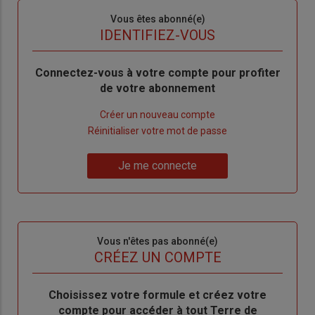
Sous-
Vous êtes abonné(e)
titre
TITRE
IDENTIFIEZ-VOUS
Body
Connectez-vous à votre compte pour profiter
de votre abonnement
Lien
Créer un nouveau compte
"Créer
Lien
Réinitialiser votre mot de passe
un
"Réinitialiser
Lien
nouveau
votre
Je me connecte
"Je
compte"
mot
me
de
connecte"
passe"
Sous-
Vous n'êtes pas abonné(e)
titre
TITRE
CRÉEZ UN COMPTE
Body
Choisissez votre formule et créez votre
compte pour accéder à tout Terre de