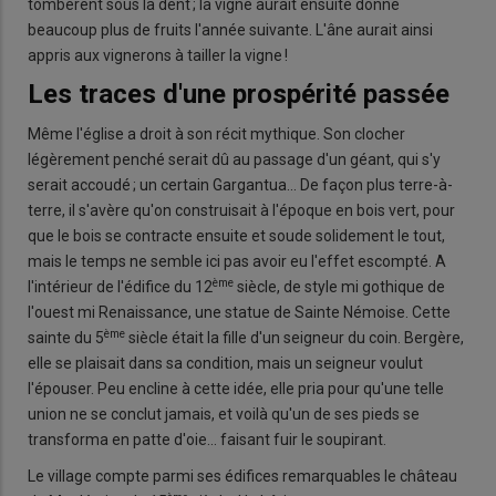
tombèrent sous la dent ; la vigne aurait ensuite donné
beaucoup plus de fruits l'année suivante. L'âne aurait ainsi
appris aux vignerons à tailler la vigne !
Les traces d'une prospérité passée
Même l'église a droit à son récit mythique. Son clocher
légèrement penché serait dû au passage d'un géant, qui s'y
serait accoudé ; un certain Gargantua… De façon plus terre-à-
terre, il s'avère qu'on construisait à l'époque en bois vert, pour
que le bois se contracte ensuite et soude solidement le tout,
mais le temps ne semble ici pas avoir eu l'effet escompté. A
ème
l'intérieur de l'édifice du 12
siècle, de style mi gothique de
l'ouest mi Renaissance, une statue de Sainte Némoise. Cette
ème
sainte du 5
siècle était la fille d'un seigneur du coin. Bergère,
elle se plaisait dans sa condition, mais un seigneur voulut
l'épouser. Peu encline à cette idée, elle pria pour qu'une telle
union ne se conclut jamais, et voilà qu'un de ses pieds se
transforma en patte d'oie… faisant fuir le soupirant.
Le village compte parmi ses édifices remarquables le château