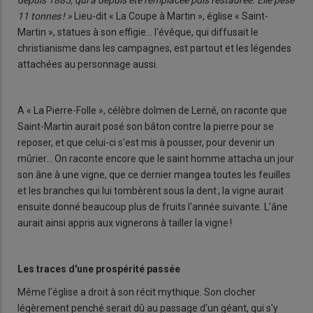
11 tonnes ! »
Lieu-dit « La Coupe à Martin », église « Saint-
Martin », statues à son effigie… l'évêque, qui diffusait le
christianisme dans les campagnes, est partout et les légendes
attachées au personnage aussi.
A « La Pierre-Folle », célèbre dolmen de Lerné, on raconte que
Saint-Martin aurait posé son bâton contre la pierre pour se
reposer, et que celui-ci s'est mis à pousser, pour devenir un
mûrier… On raconte encore que le saint homme attacha un jour
son âne à une vigne, que ce dernier mangea toutes les feuilles
et les branches qui lui tombèrent sous la dent ; la vigne aurait
ensuite donné beaucoup plus de fruits l'année suivante. L'âne
aurait ainsi appris aux vignerons à tailler la vigne !
Les traces d'une prospérité passée
Même l'église a droit à son récit mythique. Son clocher
légèrement penché serait dû au passage d'un géant, qui s'y