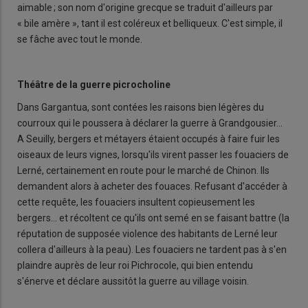
aimable ; son nom d'origine grecque se traduit d'ailleurs par
« bile amère », tant il est coléreux et belliqueux. C'est simple, il
se fâche avec tout le monde.
Théâtre de la guerre picrocholine
Dans Gargantua, sont contées les raisons bien légères du
courroux qui le poussera à déclarer la guerre à Grandgousier…
A Seuilly, bergers et métayers étaient occupés à faire fuir les
oiseaux de leurs vignes, lorsqu'ils virent passer les fouaciers de
Lerné, certainement en route pour le marché de Chinon. Ils
demandent alors à acheter des fouaces. Refusant d'accéder à
cette requête, les fouaciers insultent copieusement les
bergers… et récoltent ce qu'ils ont semé en se faisant battre (la
réputation de supposée violence des habitants de Lerné leur
collera d'ailleurs à la peau). Les fouaciers ne tardent pas à s'en
plaindre auprès de leur roi Pichrocole, qui bien entendu
s'énerve et déclare aussitôt la guerre au village voisin.