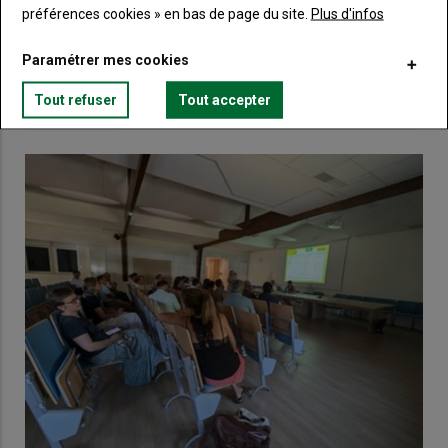
préférences cookies » en bas de page du site.
Plus d'infos
Lien
Créez un compte
Paramétrer mes cookies
Tout refuser
Tout accepter
VOUS AIMEREZ AUSSI