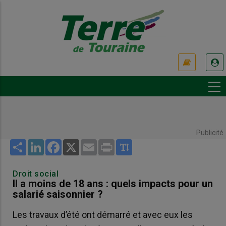
Aller
au
contenu
principal
USER
ACCOUNT
MENU
Publicité
Share
LinkedIn
Facebook
X
Email
Print
Droit social
Il a moins de 18 ans : quels impacts pour un
salarié saisonnier ?
Les travaux d’été ont démarré et avec eux les