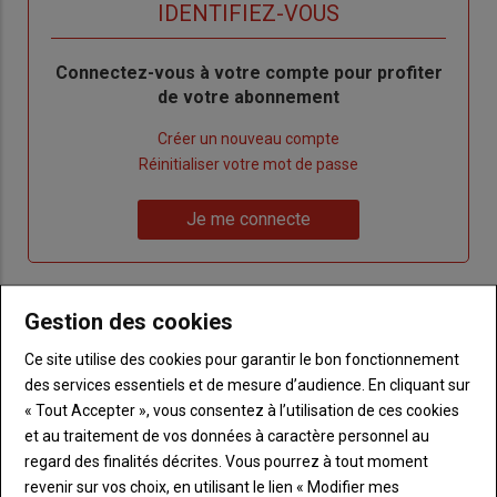
titre
TITRE
IDENTIFIEZ-VOUS
Body
Connectez-vous à votre compte pour profiter
de votre abonnement
Lien
Créer un nouveau compte
"Créer
Lien
Réinitialiser votre mot de passe
un
"Réinitialiser
Lien
nouveau
votre
Je me connecte
"Je
compte"
mot
me
de
connecte"
passe"
Gestion des cookies
Sous-
Vous n'êtes pas abonné(e)
titre
Ce site utilise des cookies pour garantir le bon fonctionnement
TITRE
CRÉEZ UN COMPTE
des services essentiels et de mesure d’audience. En cliquant sur
« Tout Accepter », vous consentez à l’utilisation de ces cookies
Body
Choisissez votre formule et créez votre
et au traitement de vos données à caractère personnel au
compte pour accéder à tout Terre de
regard des finalités décrites. Vous pourrez à tout moment
Touraine.
revenir sur vos choix, en utilisant le lien « Modifier mes