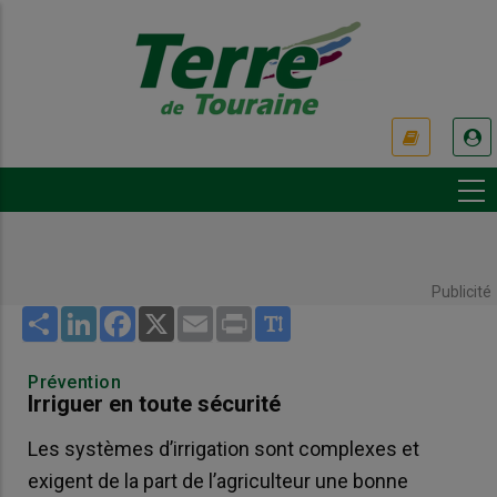
Aller
au
contenu
principal
USER
ACCOUNT
MENU
Publicité
Share
LinkedIn
Facebook
X
Email
Print
Prévention
Irriguer en toute sécurité
Les systèmes d’irrigation sont complexes et
exigent de la part de l’agriculteur une bonne