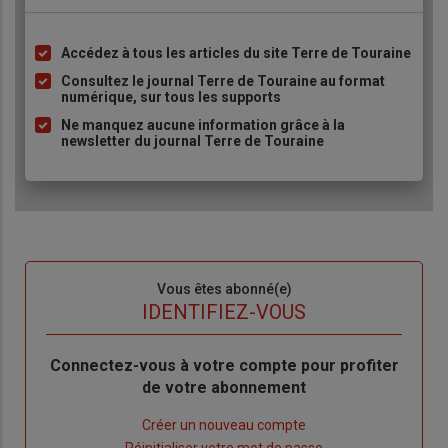
Accédez à tous les articles du site Terre de Touraine
Liste
à
Consultez le journal Terre de Touraine au format
numérique, sur tous les supports
puce
Ne manquez aucune information grâce à la
newsletter du journal Terre de Touraine
Sous-
Vous êtes abonné(e)
titre
TITRE
IDENTIFIEZ-VOUS
Body
Connectez-vous à votre compte pour profiter
de votre abonnement
Lien
Créer un nouveau compte