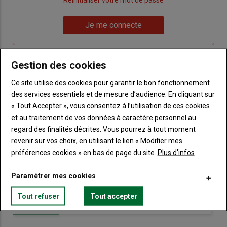
"Créer
Lien
Réinitialiser votre mot de passe
un
"Réinitialiser
Lien
nouveau
votre
Je me connecte
"Je
compte"
mot
me
de
connecte"
passe"
Gestion des cookies
Sous-
Vous n'êtes pas abonné(e)
Ce site utilise des cookies pour garantir le bon fonctionnement
titre
TITRE
CRÉEZ UN COMPTE
des services essentiels et de mesure d’audience. En cliquant sur
« Tout Accepter », vous consentez à l’utilisation de ces cookies
et au traitement de vos données à caractère personnel au
Body
Choisissez votre formule et créez votre
regard des finalités décrites. Vous pourrez à tout moment
compte pour accéder à tout Terre de
Touraine.
revenir sur vos choix, en utilisant le lien « Modifier mes
préférences cookies » en bas de page du site.
Plus d'infos
Lien
Créez un compte
Paramétrer mes cookies
Tout refuser
Tout accepter
VOUS AIMEREZ AUSSI