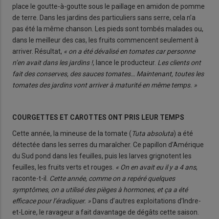
place le goutte-à-goutte sous le paillage en amidon de pomme
de terre. Dans les jardins des particuliers sans serre, cela n’a
pas été la même chanson. Les pieds sont tombés malades ou,
dans le meilleur des cas, les fruits commencent seulement à
arriver. Résultat,
« on a été dévalisé en tomates car personne
n’en avait dans les jardins !
, lance le producteur.
Les clients ont
fait des conserves, des sauces tomates… Maintenant, toutes les
tomates des jardins vont arriver à maturité en même temps. »
COURGETTES ET CAROTTES ONT PRIS LEUR TEMPS
Cette année, la mineuse de la tomate (
Tuta absoluta
) a été
détectée dans les serres du maraîcher. Ce papillon d’Amérique
du Sud pond dans les feuilles, puis les larves grignotent les
feuilles, les fruits verts et rouges.
« On en avait eu il y a 4 ans
,
raconte-t-il.
Cette année, comme on a repéré quelques
symptômes, on a utilisé des pièges à hormones, et ça a été
efficace pour l’éradiquer. »
Dans d’autres exploitations d’Indre-
et-Loire, le ravageur a fait davantage de dégâts cette saison.