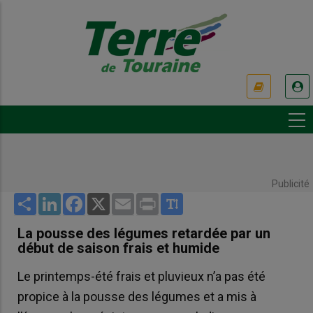
Aller
au
contenu
principal
USER
ACCOUNT
MENU
Publicité
Share
LinkedIn
Facebook
X
Email
Print
La pousse des légumes retardée par un
début de saison frais et humide
Le printemps-été frais et pluvieux n’a pas été
propice à la pousse des légumes et a mis à