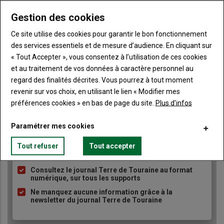
Publicité
Gestion des cookies
Ce site utilise des cookies pour garantir le bon fonctionnement
des services essentiels et de mesure d’audience. En cliquant sur
« Tout Accepter », vous consentez à l’utilisation de ces cookies
et au traitement de vos données à caractère personnel au
TITRE
JE M'ABONNE
regard des finalités décrites. Vous pourrez à tout moment
Body
A partir de 85€
revenir sur vos choix, en utilisant le lien « Modifier mes
préférences cookies » en bas de page du site.
Plus d'infos
Lien
JE M'ABONNE
Paramétrer mes cookies
Tout refuser
Tout accepter
Accédez à tous les articles du site Terre de Touraine
Liste
à
Consultez le journal Terre de Touraine au format
numérique, sur tous les supports
puce
Ne manquez aucune information grâce à la
newsletter du journal Terre de Touraine