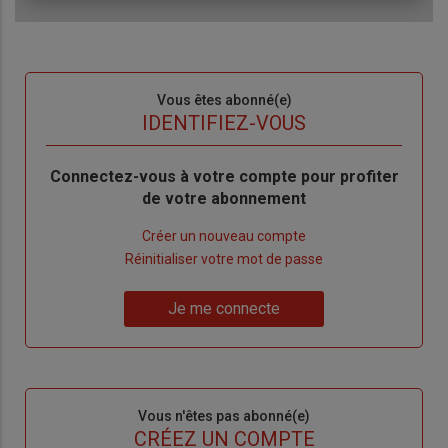
Sous-
Vous êtes abonné(e)
titre
TITRE
IDENTIFIEZ-VOUS
Body
Connectez-vous à votre compte pour profiter
de votre abonnement
Lien
Créer un nouveau compte
"Créer
Lien
Réinitialiser votre mot de passe
un
"Réinitialiser
Lien
nouveau
votre
Je me connecte
"Je
compte"
mot
me
de
connecte"
passe"
Sous-
Vous n'êtes pas abonné(e)
titre
TITRE
CRÉEZ UN COMPTE