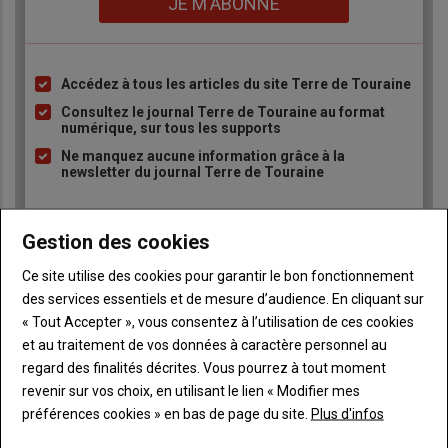
JE M'ABONNE
Accédez à tous les articles du site Terre de Touraine
Liste
à
Consultez le journal Terre de Touraine au format
numérique, sur tous les supports
puce
Ne manquez aucune information grâce à la
newsletter du journal Terre de Touraine
Gestion des cookies
Ce site utilise des cookies pour garantir le bon fonctionnement
des services essentiels et de mesure d’audience. En cliquant sur
Sous-
Vous êtes abonné(e)
« Tout Accepter », vous consentez à l’utilisation de ces cookies
titre
TITRE
IDENTIFIEZ-VOUS
et au traitement de vos données à caractère personnel au
regard des finalités décrites. Vous pourrez à tout moment
revenir sur vos choix, en utilisant le lien « Modifier mes
Body
Connectez-vous à votre compte pour profiter
préférences cookies » en bas de page du site.
Plus d'infos
de votre abonnement