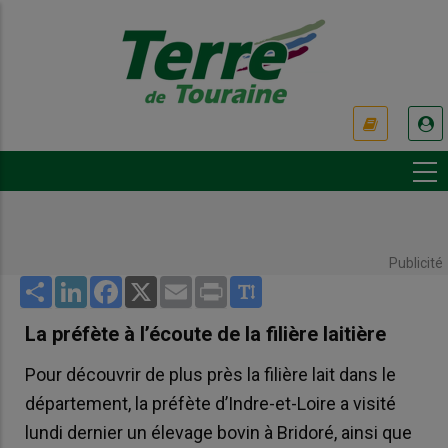
Aller
au
contenu
principal
USER
ACCOUNT
MENU
Publicité
Share
LinkedIn
Facebook
X
Email
Print
La préfète à l’écoute de la filière laitière
Pour découvrir de plus près la filière lait dans le
département, la préfète d’Indre-et-Loire a visité
lundi dernier un élevage bovin à Bridoré, ainsi que