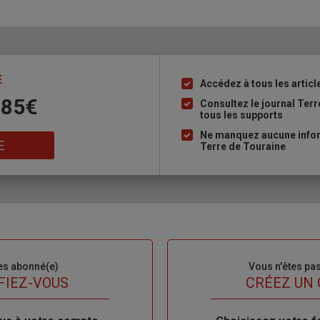
E
Accédez à tous les articl
Liste
 85€
à
Consultez le journal Ter
tous les supports
puce
Ne manquez aucune inform
E
Terre de Touraine
es abonné(e)
Sous-
Vous n'êtes pa
titre
FIEZ-VOUS
TITRE
CRÉEZ UN