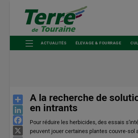
Aller
au
contenu
principal
ACTUALITÉS
ÉLEVAGE & FOURRAGE
CUL
A la recherche de solut
Share
en intrants
LinkedIn
Facebook
Pour réduire les herbicides, des essais s’in
X
peuvent jouer certaines plantes couvre-sol 