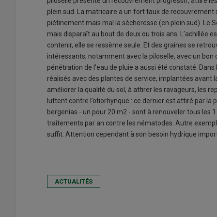
piloselle présente un recouvrement progressif, attire les
plein sud. La matricaire a un fort taux de recouvrement s
piétinement mais mal la sécheresse (en plein sud). Le 
mais disparaît au bout de deux ou trois ans. L’achillée e
contenir, elle se ressème seule. Et des graines se retrou
intéressants, notamment avec la piloselle, avec un bon 
pénétration de l’eau de pluie a aussi été constaté. Dan
réalisés avec des plantes de service, implantées avant la 
améliorer la qualité du sol, à attirer les ravageurs, les r
luttent contre l’otiorhynque : ce dernier est attiré par la
bergenias - un pour 20 m2 - sont à renouveler tous les 1
traitements par an contre les nématodes. Autre exemple :
suffit. Attention cependant à son besoin hydrique importa
ACTUALITÉS