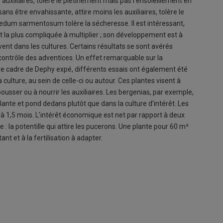
 auxiliaires, tolère le piétinement mais pas l’ensoleillement en
ans être envahissante, attire moins les auxiliaires, tolère le
Sedum sarmentosum tolère la sécheresse. Il est intéressant,
st la plus compliquée à multiplier ; son développement est à
vent dans les cultures. Certains résultats se sont avérés
contrôle des adventices. Un effet remarquable sur la
s le cadre de Dephy expé, différents essais ont également été
culture, au sein de celle-ci ou autour. Ces plantes visent à
epousser ou à nourrir les auxiliaires. Les bergenias, par exemple,
 plante et pond dedans plutôt que dans la culture d’intérêt. Les
 à 1,5 mois. L’intérêt économique est net par rapport à deux
 la potentille qui attire les pucerons. Une plante pour 60 m²
nt et à la fertilisation à adapter.