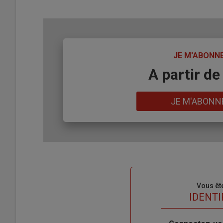
TITRE
JE M'ABONN
Body
A partir de
Lien
JE M'ABONN
Sous-
Vous êt
titre
TITRE
IDENTI