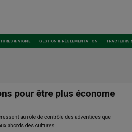
USER
ACCOUNT
MENU
TURES & VIGNE
GESTION & RÉGLEMENTATION
TRACTEURS 
ions pour être plus économe
téressent au rôle de contrôle des adventices que
aux abords des cultures.