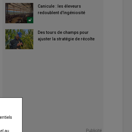
Canicule : les éleveurs
redoublent d'ingéniosité
Des tours de champs pour
ajuster la stratégie de récolte
entiels
Publicité
nel au