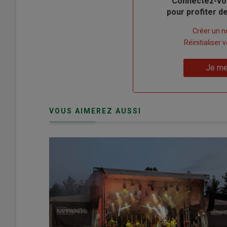
Body
Connectez-vo
pour profiter 
Lien
Créer un 
"Créer
Lien
Réinitialiser
un
"Réinitialiser
Lien
nouveau
votre
Je me
"Je
compte"
mot
me
de
connecte"
passe"
VOUS AIMEREZ AUSSI