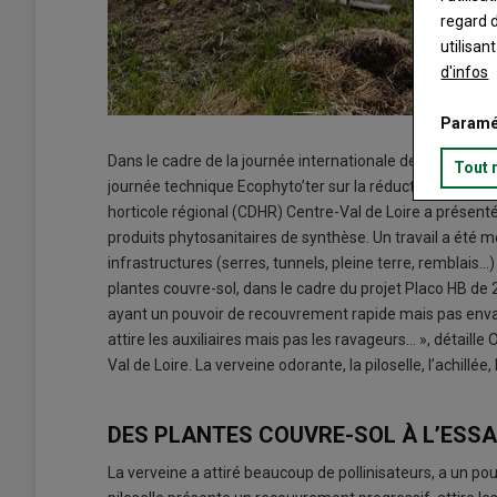
regard d
utilisan
d'infos
Paramé
Dans le cadre de la journée internationale de la biodiv
Tout 
journée technique Ecophyto’ter sur la réduction des i
horticole régional (CDHR) Centre-Val de Loire a présenté 
produits phytosanitaires de synthèse. Un travail a été 
infrastructures (serres, tunnels, pleine terre, remblais…) 
plantes couvre-sol, dans le cadre du projet Placo HB de
ayant un pouvoir de recouvrement rapide mais pas envah
attire les auxiliaires mais pas les ravageurs... », détai
Val de Loire. La verveine odorante, la piloselle, l’achillé
DES PLANTES COUVRE-SOL À L’ESSA
La verveine a attiré beaucoup de pollinisateurs, a un pou