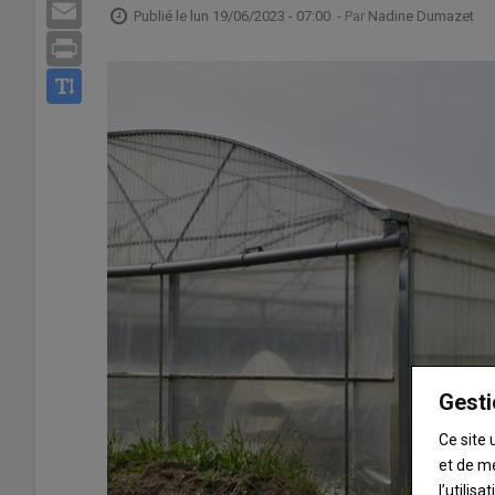
Email
Publié le
lun 19/06/2023 - 07:00
- Par
Nadine Dumazet
Print
Gesti
Ce site 
et de m
l’utilis