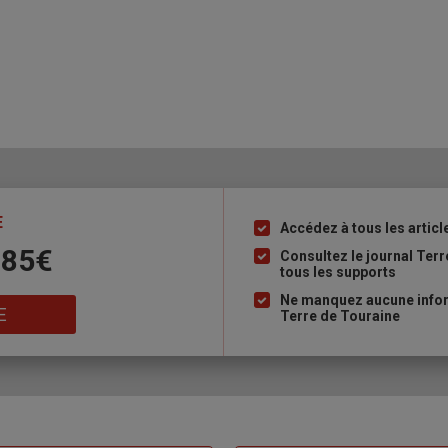
E
Accédez à tous les articl
Liste
 85€
à
Consultez le journal Ter
tous les supports
puce
Ne manquez aucune inform
E
Terre de Touraine