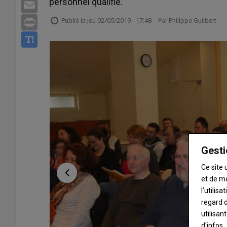
personnel qualifié.
Email
Publié le
jeu 02/05/2019 - 17:48
- Par
Philippe Guilbert
Print
Gesti
Ce site 
et de m
l’utilis
regard d
utilisan
d'infos