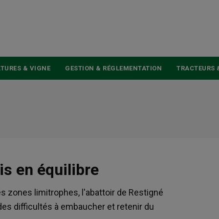
USER
ACCOUNT
MENU
TURES & VIGNE
GESTION & RÉGLEMENTATION
TRACTEURS 
is en équilibre
les zones limitrophes, l'abattoir de Restigné
es difficultés à embaucher et retenir du