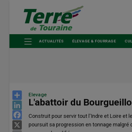
Aller
au
contenu
principal
ACTUALITÉS
ÉLEVAGE & FOURRAGE
CUL
Share
Elevage
L'abattoir du Bourgueillo
LinkedIn
Facebook
Construit pour servir tout l'Indre et Loire et 
poursuit sa progression en tonnage malgré d
X