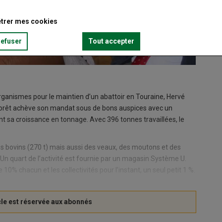
trer mes cookies
refuser
Tout accepter
rganismes pour le maintien d’un abattoir en Touraine, Hervé
a-Forêt achève son mandat sous de bons auspices avec un
t sa croissance en tonnage. Avec 396 tonnes travaillées, le
des bovins (270 t) mais aussi des veaux, des moutons et des
. Un quart de l’activité est fournie par un magasin Système U.
 10% chacun et les collectivités pour l’instant, un seul petit 1 %.