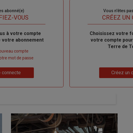
es abonné(e)
Sous-
Vous n'êtes pa
titre
FIEZ-VOUS
TITRE
CRÉEZ UN
us à votre compte
Body
Choisissez votre f
de votre abonnement
votre compte pour
Terre de T
nouveau compte
 votre mot de passe
Lien
 connecte
Créez un 