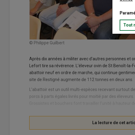
Paramé
Tout 
© Philippe Guilbert
Après dix années à militer avec d’autres personnes et o
Lefort tire sa révérence. L’éleveur ovin de St Benoît-l
abattoir neuf en ordre de marche, qui continue gentimen
site de Restigné augmente de 112 tonnes en deux ans.
L’abattoir est un outil multi-espèces recevant surtout 
porcs à parts égales livrés pour moitié par des éleveurs
Grossistes et bouchers font travailler l’unité à hauteur de