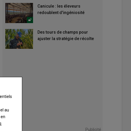
Canicule : les éleveurs
redoublent d'ingéniosité
Des tours de champs pour
ajuster la stratégie de récolte
entiels
nel au
 en
s
Publicité