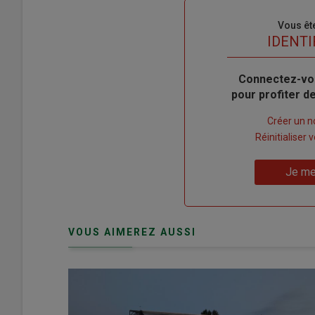
Sous-
Vous êt
titre
TITRE
IDENTI
Body
Connectez-vo
pour profiter 
Lien
Créer un 
"Créer
Lien
Réinitialiser
un
"Réinitialiser
Lien
nouveau
votre
Je me
"Je
compte"
mot
me
de
connecte"
passe"
VOUS AIMEREZ AUSSI