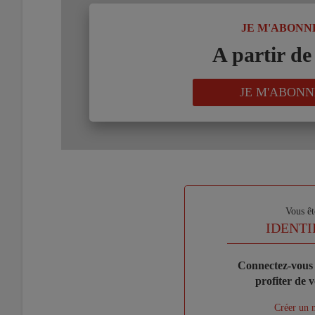
TITRE
JE M'ABONN
Body
A partir de
Lien
JE M'ABONN
Sous-
Vous êt
titre
TITRE
IDENTI
Body
Connectez-vous 
profiter de 
Lien
Créer un 