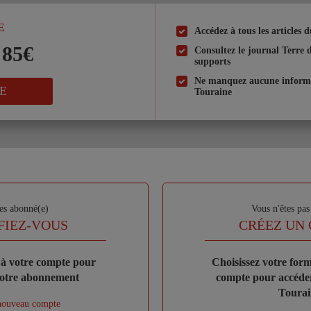
E
Accédez à tous les articles 
Liste
 85€
à
Consultez le journal Terre 
supports
puce
Ne manquez aucune informat
E
Touraine
es abonné(e)
Sous-
Vous n'êtes pa
titre
FIEZ-VOUS
TITRE
CRÉEZ UN
à votre compte pour
Body
Choisissez votre form
votre abonnement
compte pour accéder
Tourai
nouveau compte