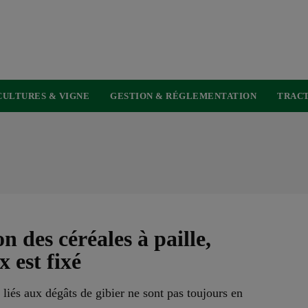
USER
ACCOUNT
MENU
CULTURES & VIGNE
GESTION & RÉGLEMENTATION
TRACT
 des céréales à paille,
 est fixé
iés aux dégâts de gibier ne sont pas toujours en