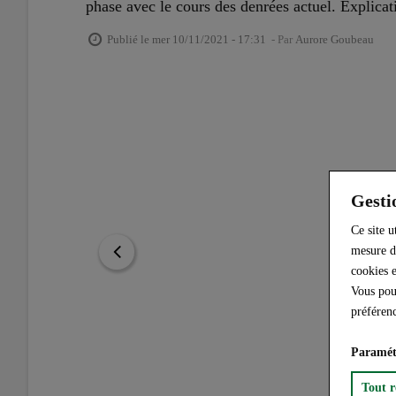
phase avec le cours des denrées actuel. Explicat
Publié le
mer 10/11/2021 - 17:31
- Par
Aurore Goubeau
Gesti
Ce site u
mesure d
cookies e
Vous pou
préféren
Paramét
Tout r