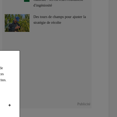
d'ingéniosité
Des tours de champs pour ajuster la
stratégie de récolte
'indemnisation 2021 des dégats de gibier
 de
ces
ites.
Publicité