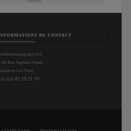
Publicité
INFORMATIONS DE CONTACT
terredetouraine@agricvl.fr
9 Bis Rue Augustin Fresnel
Chambray-Lès-Tours
2 47 25 21 70
+33 (0)
CENTRE D'AIDE
MENTIONS LÉGALES