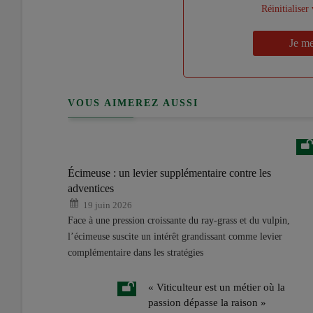
"Créer
Lien
Réinitialiser
un
"Réinitialiser
Lien
nouveau
votre
Je m
"Je
compte"
mot
me
de
connecte"
passe"
VOUS AIMEREZ AUSSI
Écimeuse : un levier supplémentaire contre les
adventices
19 juin 2026
Face à une pression croissante du ray-grass et du vulpin,
l’écimeuse suscite un intérêt grandissant comme levier
complémentaire dans les stratégies
« Viticulteur est un métier où la
passion dépasse la raison »