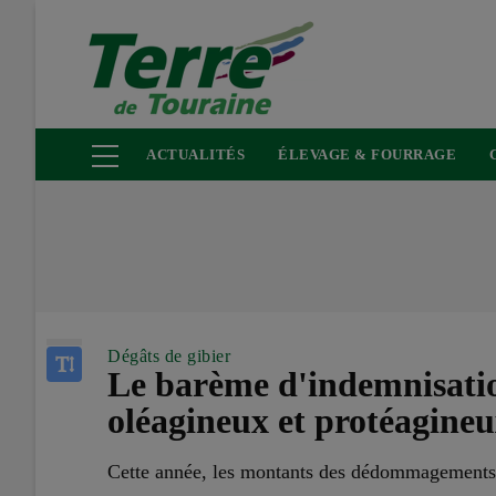
Aller
au
contenu
principal
ACTUALITÉS
ÉLEVAGE & FOURRAGE
Dégâts de gibier
Le barème d'indemnisation
oléagineux et protéagineux
Cette année, les montants des dédommagements l