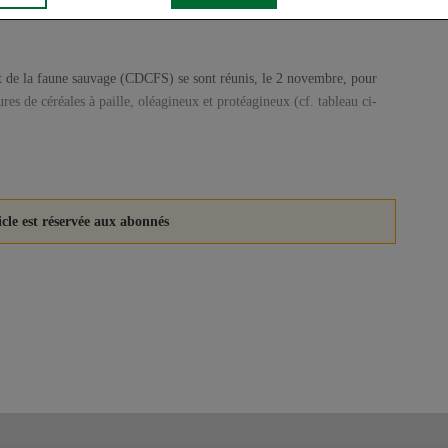
 de la faune sauvage (CDCFS) se sont réunis, le 2 novembre, pour
ures de céréales à paille, oléagineux et protéagineux (cf. tableau ci-