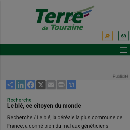
Aller
au
contenu
principal
USER
ACCOUNT
MENU
Publicité
Share
LinkedIn
Facebook
X
Email
Print
Recherche
Le blé, ce citoyen du monde
Recherche / Le blé, la céréale la plus commune de
France, a donné bien du mal aux généticiens