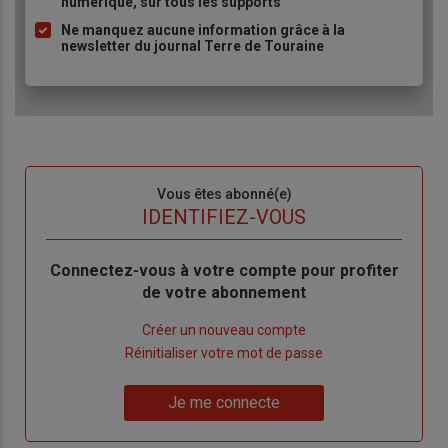
numérique, sur tous les supports
puce
Ne manquez aucune information grâce à la
newsletter du journal Terre de Touraine
Sous-
Vous êtes abonné(e)
titre
TITRE
IDENTIFIEZ-VOUS
Body
Connectez-vous à votre compte pour profiter
de votre abonnement
Lien
Créer un nouveau compte
"Créer
Lien
Réinitialiser votre mot de passe
un
"Réinitialiser
Lien
nouveau
votre
Je me connecte
"Je
compte"
mot
me
de