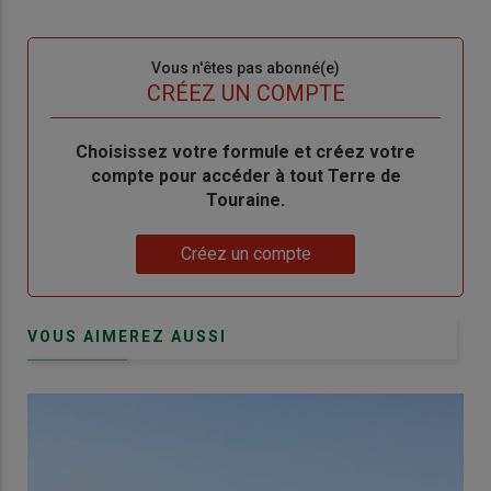
connecte"
passe"
Sous-
Vous n'êtes pas abonné(e)
titre
TITRE
CRÉEZ UN COMPTE
Body
Choisissez votre formule et créez votre
compte pour accéder à tout Terre de
Touraine.
Lien
Créez un compte
VOUS AIMEREZ AUSSI