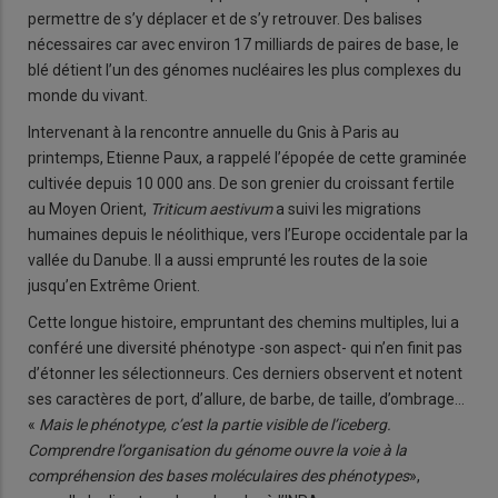
permettre de s’y déplacer et de s’y retrouver. Des balises
nécessaires car avec environ 17 milliards de paires de base, le
blé détient l’un des génomes nucléaires les plus complexes du
monde du vivant.
Intervenant à la rencontre annuelle du Gnis à Paris au
printemps, Etienne Paux, a rappelé l’épopée de cette graminée
cultivée depuis 10 000 ans. De son grenier du croissant fertile
au Moyen Orient,
Triticum aestivum
a suivi les migrations
humaines depuis le néolithique, vers l’Europe occidentale par la
vallée du Danube. Il a aussi emprunté les routes de la soie
jusqu’en Extrême Orient.
Cette longue histoire, empruntant des chemins multiples, lui a
conféré une diversité phénotype -son aspect- qui n’en finit pas
d’étonner les sélectionneurs. Ces derniers observent et notent
ses caractères de port, d’allure, de barbe, de taille, d’ombrage…
«
Mais le phénotype, c’est la partie visible de l’iceberg.
Comprendre l’organisation du génome ouvre la voie à la
compréhension des bases moléculaires des phénotypes
»,