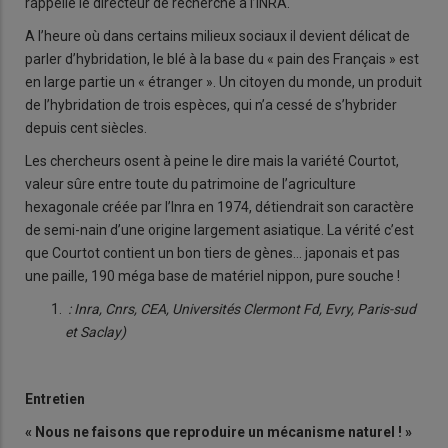
rappelle le directeur de recherche à l’INRA.
A l’heure où dans certains milieux sociaux il devient délicat de
parler d’hybridation, le blé à la base du « pain des Français » est
en large partie un « étranger ». Un citoyen du monde, un produit
de l’hybridation de trois espèces, qui n’a cessé de s’hybrider
depuis cent siècles.
Les chercheurs osent à peine le dire mais la variété Courtot,
valeur sûre entre toute du patrimoine de l’agriculture
hexagonale créée par l’Inra en 1974, détiendrait son caractère
de semi-nain d’une origine largement asiatique. La vérité c’est
que Courtot contient un bon tiers de gènes… japonais et pas
une paille, 190 méga base de matériel nippon, pure souche !
: Inra, Cnrs, CEA, Universités Clermont Fd, Evry, Paris-sud
et Saclay)
Entretien
« Nous ne faisons que reproduire un mécanisme naturel ! »