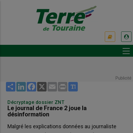
Aller
au
contenu
principal
USER
ACCOUNT
MENU
Publicité
Share
LinkedIn
Facebook
X
Email
Print
Décryptage dossier ZNT
Le journal de France 2 joue la
désinformation
Malgré les explications données au journaliste