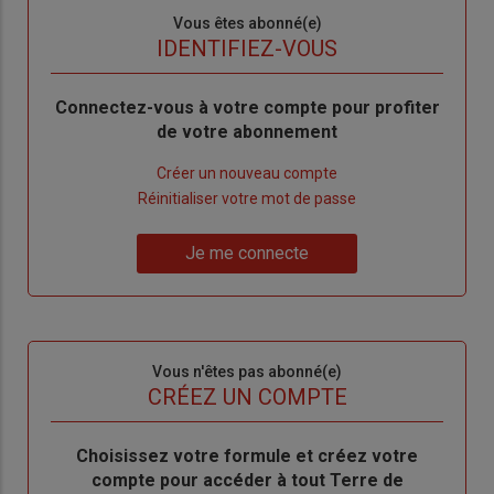
Sous-
Vous êtes abonné(e)
titre
TITRE
IDENTIFIEZ-VOUS
Body
Connectez-vous à votre compte pour profiter
de votre abonnement
Lien
Créer un nouveau compte
"Créer
Lien
Réinitialiser votre mot de passe
un
"Réinitialiser
Lien
nouveau
votre
Je me connecte
"Je
compte"
mot
me
de
connecte"
passe"
Sous-
Vous n'êtes pas abonné(e)
titre
TITRE
CRÉEZ UN COMPTE
Body
Choisissez votre formule et créez votre
compte pour accéder à tout Terre de