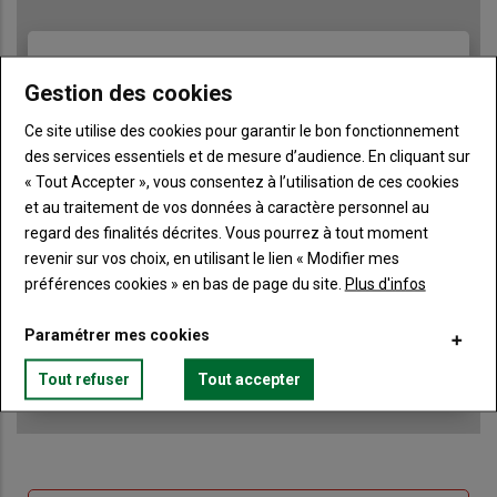
TITRE
JE M'ABONNE
Gestion des cookies
Body
A partir de 85€
Ce site utilise des cookies pour garantir le bon fonctionnement
des services essentiels et de mesure d’audience. En cliquant sur
Lien
JE M'ABONNE
« Tout Accepter », vous consentez à l’utilisation de ces cookies
et au traitement de vos données à caractère personnel au
regard des finalités décrites. Vous pourrez à tout moment
revenir sur vos choix, en utilisant le lien « Modifier mes
Accédez à tous les articles du site Terre de Touraine
Liste
préférences cookies » en bas de page du site.
Plus d'infos
à
Consultez le journal Terre de Touraine au format
numérique, sur tous les supports
puce
Paramétrer mes cookies
Ne manquez aucune information grâce à la
newsletter du journal Terre de Touraine
Tout refuser
Tout accepter