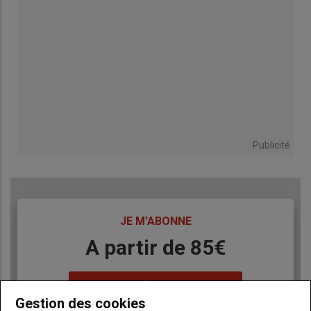
Publicité
TITRE
JE M'ABONNE
Body
A partir de 85€
Lien
JE M'ABONNE
Gestion des cookies