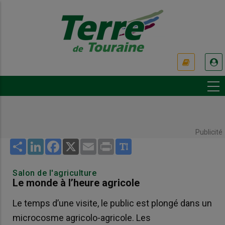
Aller
au
contenu
principal
USER
ACCOUNT
MENU
Publicité
Share
LinkedIn
Facebook
X
Email
Print
Salon de l'agriculture
Le monde à l’heure agricole
Le temps d’une visite, le public est plongé dans un
microcosme agricolo-agricole. Les