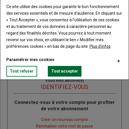
Ce site utilise des cookies pour garantir le bon fonctionnement
Accédez à tous les articles du site Terre de Touraine
des services essentiels et de mesure d’audience. En cliquant sur
Liste
« Tout Accepter », vous consentez à l’utilisation de ces cookies
à
Consultez le journal Terre de Touraine au format
numérique, sur tous les supports
et au traitement de vos données à caractère personnel au
puce
regard des finalités décrites. Vous pourrez à tout moment
Ne manquez aucune information grâce à la
newsletter du journal Terre de Touraine
revenir sur vos choix, en utilisant le lien « Modifier mes
préférences cookies » en bas de page du site.
Plus d'infos
Paramétrer mes cookies
Tout refuser
Tout accepter
Sous-
Vous êtes abonné(e)
titre
TITRE
IDENTIFIEZ-VOUS
Body
Connectez-vous à votre compte pour profiter
de votre abonnement
Lien
Créer un nouveau compte
"Créer
Lien
Réinitialiser votre mot de passe