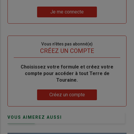
un
"Réinitialiser
Lien
nouveau
votre
Je me connecte
"Je
compte"
mot
me
de
connecte"
passe"
Sous-
Vous n'êtes pas abonné(e)
titre
TITRE
CRÉEZ UN COMPTE
Body
Choisissez votre formule et créez votre
compte pour accéder à tout Terre de
Touraine.
Lien
Créez un compte
VOUS AIMEREZ AUSSI