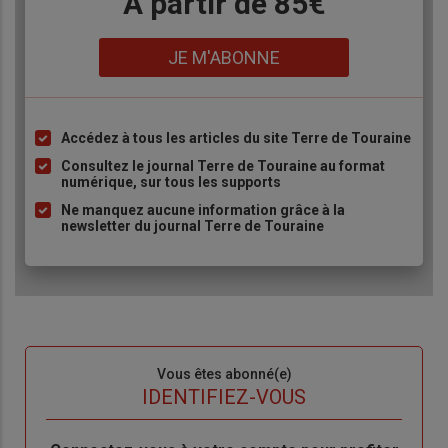
Body
A partir de 85€
Lien
JE M'ABONNE
Accédez à tous les articles du site Terre de Touraine
Liste
à
Consultez le journal Terre de Touraine au format
numérique, sur tous les supports
puce
Ne manquez aucune information grâce à la
newsletter du journal Terre de Touraine
Sous-
Vous êtes abonné(e)
titre
TITRE
IDENTIFIEZ-VOUS