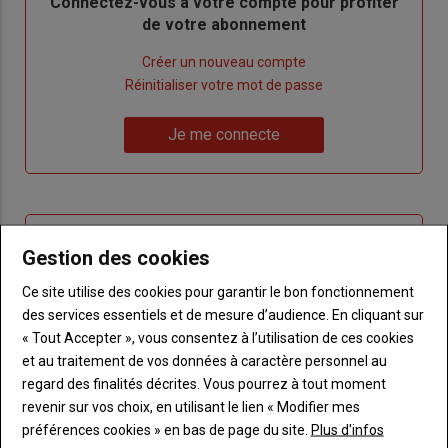
Body
Connectez-vous à votre compte pour profiter
de votre abonnement
Lien
Créer un nouveau compte
"Créer
Lien
Réinitialiser votre mot de passe
un
"Réinitialiser
Lien
nouveau
votre
Je me connecte
"Je
compte"
mot
me
de
connecte"
passe"
Sous-
Vous n'êtes pas abonné(e)
Gestion des cookies
titre
TITRE
CRÉEZ UN COMPTE
Ce site utilise des cookies pour garantir le bon fonctionnement
des services essentiels et de mesure d’audience. En cliquant sur
Body
Choisissez votre formule et créez votre
« Tout Accepter », vous consentez à l’utilisation de ces cookies
compte pour accéder à tout Terre de
et au traitement de vos données à caractère personnel au
Touraine.
regard des finalités décrites. Vous pourrez à tout moment
Lien
revenir sur vos choix, en utilisant le lien « Modifier mes
Créez un compte
préférences cookies » en bas de page du site.
Plus d'infos