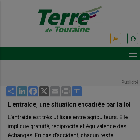
Aller
au
contenu
principal
USER
ACCOUNT
MENU
Publicité
Share
LinkedIn
Facebook
X
Email
Print
L’entraide, une situation encadrée par la loi
L’entraide est très utilisée entre agriculteurs. Elle
implique gratuité, réciprocité et équivalence des
échanges. En cas d’accident, chacun reste