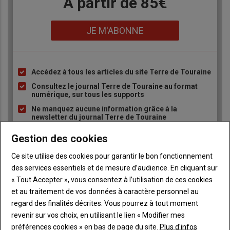
Body
A partir de 85€
Lien
JE M'ABONNE
Accédez à tous les articles du site Terre de Touraine
Liste
à
Consultez le journal Terre de Touraine au format
numérique, sur tous les supports
puce
Ne manquez aucune information grâce à la
newsletter du journal Terre de Touraine
Gestion des cookies
Ce site utilise des cookies pour garantir le bon fonctionnement
des services essentiels et de mesure d’audience. En cliquant sur
« Tout Accepter », vous consentez à l’utilisation de ces cookies
et au traitement de vos données à caractère personnel au
Sous-
Vous êtes abonné(e)
titre
TITRE
IDENTIFIEZ-VOUS
regard des finalités décrites. Vous pourrez à tout moment
revenir sur vos choix, en utilisant le lien « Modifier mes
préférences cookies » en bas de page du site.
Plus d'infos