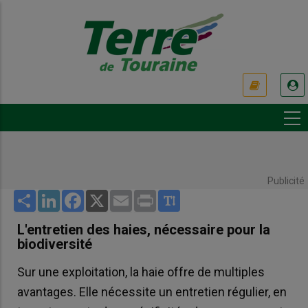
Aller
au
contenu
principal
USER
ACCOUNT
MENU
Publicité
Share
LinkedIn
Facebook
X
Email
Print
L'entretien des haies, nécessaire pour la
biodiversité
Sur une exploitation, la haie offre de multiples
avantages. Elle nécessite un entretien régulier, en