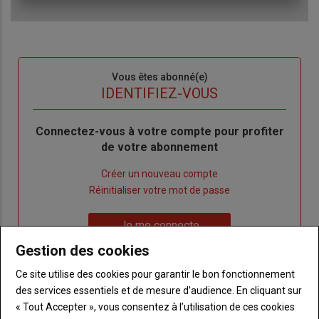
Sous-
Vous êtes abonné(e)
titre
TITRE
IDENTIFIEZ-VOUS
Body
Connectez-vous à votre compte pour profiter
de votre abonnement
Lien
Créer un nouveau compte
"Créer
Lien
Réinitialiser votre mot de passe
un
"Réinitialiser
Lien
nouveau
votre
Je me connecte
"Je
compte"
mot
Gestion des cookies
me
de
connecte"
passe"
Ce site utilise des cookies pour garantir le bon fonctionnement
des services essentiels et de mesure d’audience. En cliquant sur
Sous-
Vous n'êtes pas abonné(e)
« Tout Accepter », vous consentez à l’utilisation de ces cookies
titre
TITRE
CRÉEZ UN COMPTE