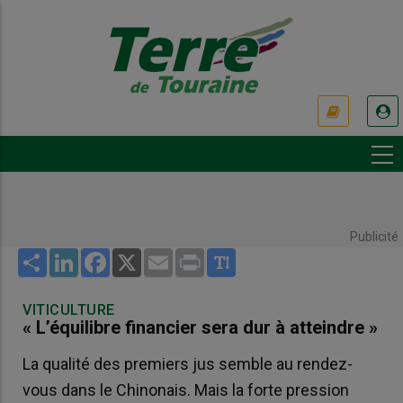
Aller
au
contenu
principal
USER
ACCOUNT
MENU
Publicité
Share
LinkedIn
Facebook
X
Email
Print
VITICULTURE
« L’équilibre financier sera dur à atteindre »
La qualité des premiers jus semble au rendez-
vous dans le Chinonais. Mais la forte pression