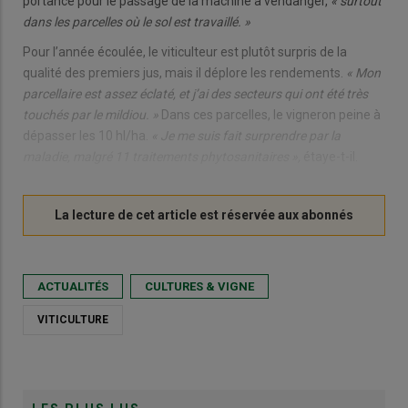
portance pour le passage de la machine à vendanger,
« surtout
dans les parcelles où le sol est travaillé. »
Pour l’année écoulée, le viticulteur est plutôt surpris de la
qualité des premiers jus, mais il déplore les rendements.
« Mon
parcellaire est assez éclaté, et j’ai des secteurs qui ont été très
touchés par le mildiou. »
Dans ces parcelles, le vigneron peine à
dépasser les 10 hl/ha.
« Je me suis fait surprendre par la
maladie, malgré 11 traitements phytosanitaires »,
étaye-t-il.
ACTUALITÉS
CULTURES & VIGNE
VITICULTURE