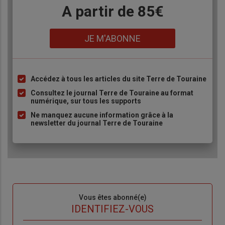
Body
A partir de 85€
Lien
JE M'ABONNE
Accédez à tous les articles du site Terre de Touraine
Liste
à
Consultez le journal Terre de Touraine au format
numérique, sur tous les supports
puce
Ne manquez aucune information grâce à la
newsletter du journal Terre de Touraine
Sous-
Vous êtes abonné(e)
titre
TITRE
IDENTIFIEZ-VOUS