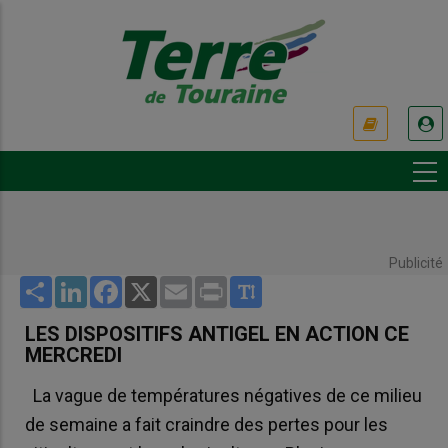
Aller
au
contenu
principal
USER
ACCOUNT
MENU
Publicité
Share
LinkedIn
Facebook
X
Email
Print
LES DISPOSITIFS ANTIGEL EN ACTION CE
MERCREDI
La vague de températures négatives de ce milieu
de semaine a fait craindre des pertes pour les