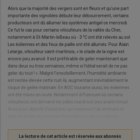
Alors que la majorité des vergers sont en fleurs et qu’une part
importante des vignobles débute leur débourrement, certains
producteurs ont dû allumer les systèmes antigel ce mercredi.
Ce fut le cas pour certains viticulteurs de la vallée du Cher,
notamment à St-Martin-leBeau où - 3 °C ont été relevés au sol.
Les éoliennes et des feux de paille ont été allumés. Pour Alain
Lelarge, viticulteur saint-martinois, « le stade de la vigne est
encore peu avancé. Il est préférable de geler maintenant que
dans deux ou trois semaines, même si l’idéal serait de ne pas
geler du tout ! ». Malgré l’ensoleillement, l’humidité ambiante
est restée élevée cette nuit-là, augmentant inévitablement le
risque de gelée matinale. En AOC touraine aussi, les éoliennes
ont été mises en route. Notamment à Francueil où certains
viticulteurs ont démarré les pâles mardi soir peu avant minuit.
Avec pour objectif d’assécher au maximum l’air ambiant et
ainsi de limiter la présence d’humidité sur les bourgeons.