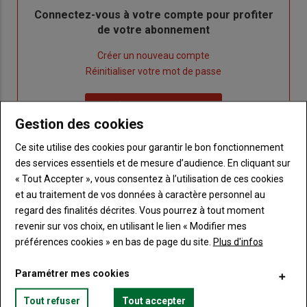
Body
Connectez-vous à votre compte pour profiter
de votre abonnement
Lien
Créer un nouveau compte
"Créer
Lien
Réinitialiser votre mot de passe
un
"Réinitialiser
Lien
nouveau
votre
Je me connecte
"Je
compte"
mot
Gestion des cookies
me
de
Ce site utilise des cookies pour garantir le bon fonctionnement
connecte"
passe"
des services essentiels et de mesure d’audience. En cliquant sur
« Tout Accepter », vous consentez à l’utilisation de ces cookies
Sous-
Vous n'êtes pas abonné(e)
titre
TITRE
CRÉEZ UN COMPTE
et au traitement de vos données à caractère personnel au
regard des finalités décrites. Vous pourrez à tout moment
revenir sur vos choix, en utilisant le lien « Modifier mes
Body
Choisissez votre formule et créez votre
préférences cookies » en bas de page du site.
Plus d'infos
compte pour accéder à tout Terre de
Touraine.
Paramétrer mes cookies
Lien
Créez un compte
Tout refuser
Tout accepter