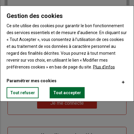
Gestion des cookies
Ce site utilise des cookies pour garantir le bon fonctionnement
des services essentiels et de mesure d’audience. En cliquant sur
« Tout Accepter », vous consentez à l’utilisation de ces cookies
Sous-
Vous êtes abonné(e)
titre
et au traitement de vos données à caractère personnel au
TITRE
IDENTIFIEZ-VOUS
regard des finalités décrites. Vous pourrez à tout moment
revenir sur vos choix, en utilisant le lien « Modifier mes
Body
Connectez-vous à votre compte pour profiter
préférences cookies » en bas de page du site.
Plus d'infos
de votre abonnement
Paramétrer mes cookies
Lien
Créer un nouveau compte
"Créer
Lien
Réinitialiser votre mot de passe
Tout refuser
Tout accepter
un
"Réinitialiser
Lien
nouveau
votre
Je me connecte
"Je
compte"
mot
me
de
connecte"
passe"