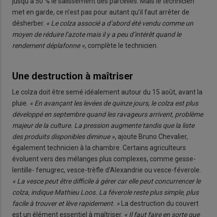
jusqu’à 50 % le salissement des parcelles. Mais le technicien
met en garde, ce n’est pas pour autant qu’il faut arrêter de
désherber.
« Le colza associé a d’abord été vendu comme un
moyen de réduire l’azote mais il y a peu d’intérêt quand le
rendement déplafonne »
, complète le technicien.
Une destruction à maîtriser
Le colza doit être semé idéalement autour du 15 août, avant la
pluie.
« En avançant les levées de quinze jours, le colza est plus
développé en septembre quand les ravageurs arrivent, problème
majeur de la culture. La pression augmente tandis que la liste
des produits disponibles diminue »
, ajoute Bruno Chevalier,
également technicien à la chambre. Certains agriculteurs
évoluent vers des mélanges plus complexes, comme gesse-
lentille- fenugrec, vesce-trèfle d’Alexandrie ou vesce-féverole.
« La vesce peut être difficile à gérer car elle peut concurrencer le
colza, indique Mathieu Loos. La féverole reste plus simple, plus
facile à trouver et lève rapidement. »
La destruction du couvert
est un élément essentiel à maîtriser.
« Il faut faire en sorte que