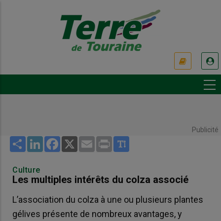
Aller
au
contenu
principal
USER
ACCOUNT
MENU
Publicité
Share
LinkedIn
Facebook
X
Email
Print
Culture
Les multiples intérêts du colza associé
L’association du colza à une ou plusieurs plantes
gélives présente de nombreux avantages, y