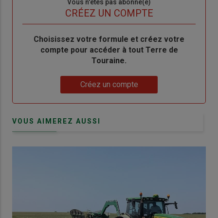
Sous-
Vous n'êtes pas abonné(e)
titre
TITRE
CRÉEZ UN COMPTE
Body
Choisissez votre formule et créez votre
compte pour accéder à tout Terre de
Touraine.
Lien
Créez un compte
VOUS AIMEREZ AUSSI