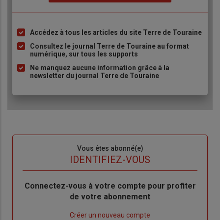
Accédez à tous les articles du site Terre de Touraine
Liste
à
Consultez le journal Terre de Touraine au format
numérique, sur tous les supports
puce
Ne manquez aucune information grâce à la
newsletter du journal Terre de Touraine
Sous-
Vous êtes abonné(e)
titre
TITRE
IDENTIFIEZ-VOUS
Body
Connectez-vous à votre compte pour profiter
de votre abonnement
Lien
Créer un nouveau compte