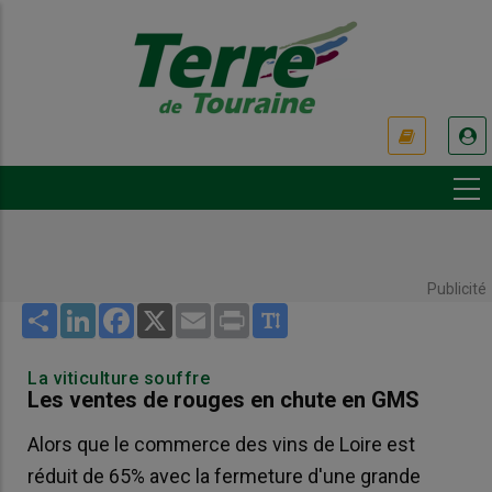
Aller
au
contenu
principal
USER
ACCOUNT
MENU
Publicité
Share
LinkedIn
Facebook
X
Email
Print
La viticulture souffre
Les ventes de rouges en chute en GMS
Alors que le commerce des vins de Loire est
réduit de 65% avec la fermeture d'une grande