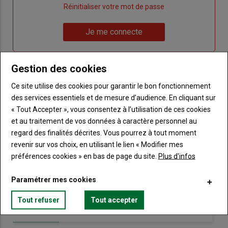
"Créer
Lien
Réinitialiser votre mot de passe
un
"Réinitialiser
Lien
nouveau
votre
Je me connecte
"Je
compte"
mot
me
de
connecte"
passe"
Gestion des cookies
Ce site utilise des cookies pour garantir le bon fonctionnement
Sous-
Vous n'êtes pas abonné(e)
titre
TITRE
CRÉEZ UN COMPTE
des services essentiels et de mesure d’audience. En cliquant sur
« Tout Accepter », vous consentez à l’utilisation de ces cookies
et au traitement de vos données à caractère personnel au
Body
Choisissez votre formule et créez votre
regard des finalités décrites. Vous pourrez à tout moment
compte pour accéder à tout Terre de
revenir sur vos choix, en utilisant le lien « Modifier mes
Touraine.
préférences cookies » en bas de page du site.
Plus d'infos
Lien
Créez un compte
Paramétrer mes cookies
Tout refuser
Tout accepter
VOUS AIMEREZ AUSSI