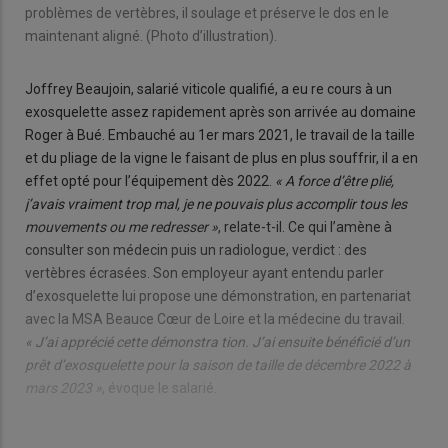
problèmes de vertèbres, il soulage et préserve le dos en le
maintenant aligné. (Photo d’illustration).
Joffrey Beaujoin, salarié viticole qualifié, a eu re cours à un
exosquelette assez rapidement après son arrivée au domaine
Roger à Bué. Embauché au 1er mars 2021, le travail de la taille
et du pliage de la vigne le faisant de plus en plus souffrir, il a en
effet opté pour l’équipement dès 2022.
« A force d’être plié,
j’avais vraiment trop mal, je ne pouvais plus accomplir tous les
mouvements ou me redresser »
, relate-t-il. Ce qui l’amène à
consulter son médecin puis un radiologue, verdict : des
vertèbres écrasées. Son employeur ayant entendu parler
d’exosquelette lui propose une démonstration, en partenariat
avec la MSA Beauce Cœur de Loire et la médecine du travail.
« J’ai apprécié cette démonstra tion. J’ai ensuite bénéficié d’un
prêt d’exosquelette pour la saison de taille de décembre 2022 à
mars 2023 »
, évoque le salarié.