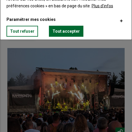
préférences cookies » en bas de page du site.
Plus d'infos
Lien
Créez un compte
Paramétrer mes cookies
Tout refuser
Tout accepter
VOUS AIMEREZ AUSSI