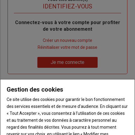
titre
TITRE
IDENTIFIEZ-VOUS
Body
Connectez-vous à votre compte pour profiter
de votre abonnement
Lien
Créer un nouveau compte
"Créer
Lien
Réinitialiser votre mot de passe
un
"Réinitialiser
Lien
nouveau
votre
Je me connecte
"Je
compte"
mot
me
de
connecte"
passe"
Gestion des cookies
Sous-
Vous n'êtes pas abonné(e)
titre
Ce site utilise des cookies pour garantir le bon fonctionnement
TITRE
CRÉEZ UN COMPTE
des services essentiels et de mesure d’audience. En cliquant sur
« Tout Accepter », vous consentez à l’utilisation de ces cookies
Body
Choisissez votre formule et créez votre
et au traitement de vos données à caractère personnel au
compte pour accéder à tout Terre de
regard des finalités décrites. Vous pourrez à tout moment
Touraine.
revenir sur vos choix, en utilisant le lien « Modifier mes