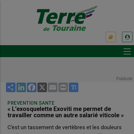
Aller
au
contenu
principal
USER
ACCOUNT
MENU
Publicité
Share
LinkedIn
Facebook
X
Email
Print
PREVENTION SANTE
« L’exosquelette Exoviti me permet de
travailler comme un autre salarié viticole »
C’est un tassement de vertèbres et les douleurs